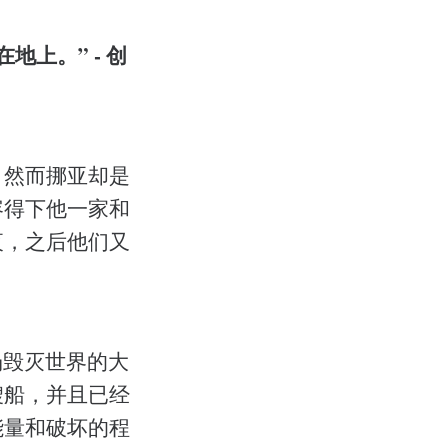
上。” - 创
，然而挪亚却是
容得下他一家和
夜，之后他们又
场毁灭世界的大
艘船，并且已经
能量和破坏的程