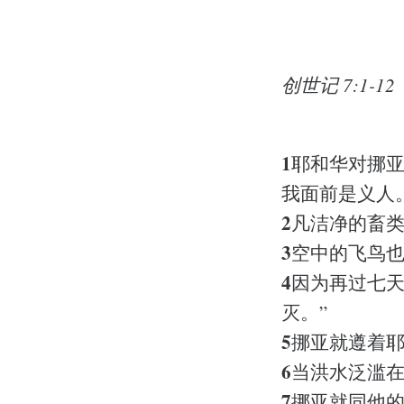
创世记 7:1-
1
2
1
耶和华对挪亚
我面前是义人
2
凡洁净的畜
3
空中的飞鸟
4
因为再过七
灭。”
5
挪亚就遵着
6
当洪水泛滥
7
挪亚就同他