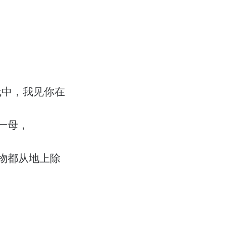
代中，我见你在
一母，
物都从地上除