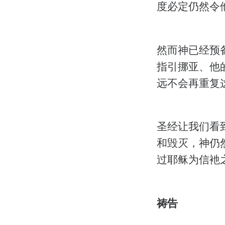
度必定仍然令
然而神已经预
指引挪亚、他
远不会再重复
圣经让我们看
和毁灭，神仍
过耶稣为信衪
祷告