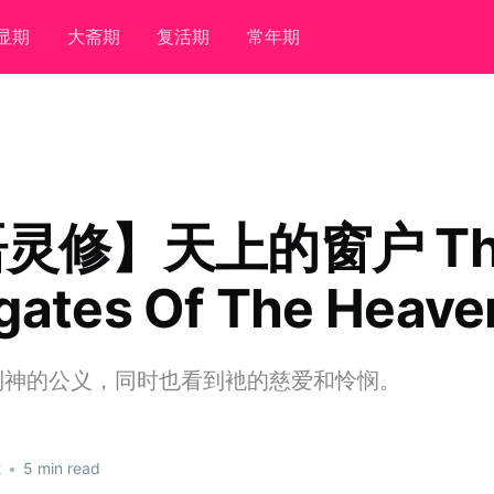
显期
大斋期
复活期
常年期
灵修】天上的窗户 Th
gates Of The Heave
到神的公义，同时也看到衪的慈爱和怜悯。
2
•
5 min read