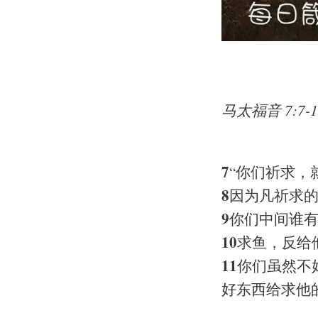
马太福音 7:7-1
7
“你们祈求，
8
因为凡祈求
9
你们中间谁
10
求鱼，反给
11
你们虽然不
好东西给求他