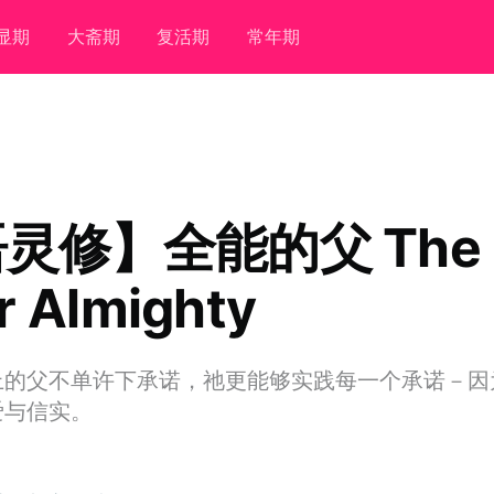
显期
大斋期
复活期
常年期
灵修】全能的父 The
r Almighty
上的父不单许下承诺，祂更能够实践每一个承诺－因
爱与信实。