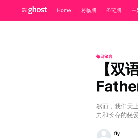
Home
将临期
圣诞期
主
每日箴言
【双语
Fathe
然而，我们天
力和长存的慈
fly