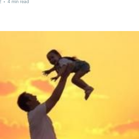
2
•
4 min read