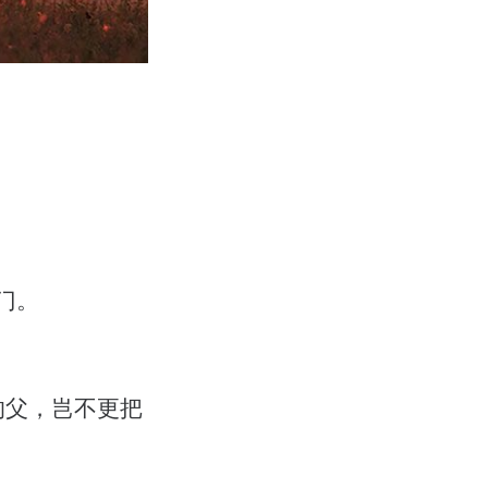
。
门。
的父，岂不更把