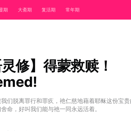
显期
大斋期
复活期
常年期
语灵修】得蒙救赎！
emed!
赎我们脱离罪行和罪疚，衪仁慈地藉着耶稣这份宝贵
们舍命，好叫我们能与衪一同永远活着。