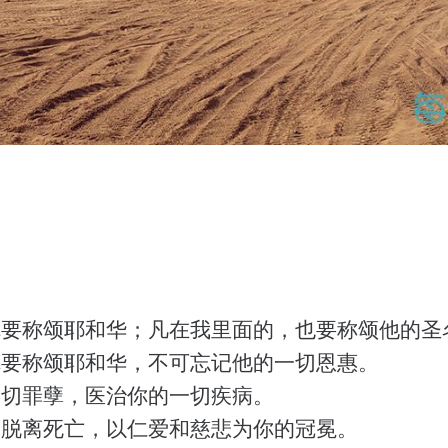
你要称颂耶和华；凡在我里面的，也要称颂他的圣
你要称颂耶和华，不可忘记他的一切恩惠。
一切罪孽，医治你的一切疾病。
命脱离死亡，以仁爱和慈悲为你的冠冕。