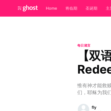
Home
将临期
圣诞期
主
每日箴言
【双
Rede
惟有神才能救
们，耶稣为我
fly