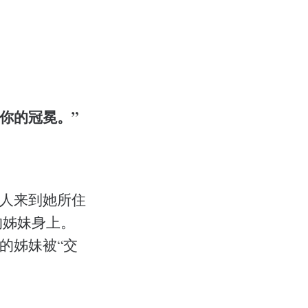
你的冠冕。”
生人来到她所住
的姊妹身上。
的姊妹被“交