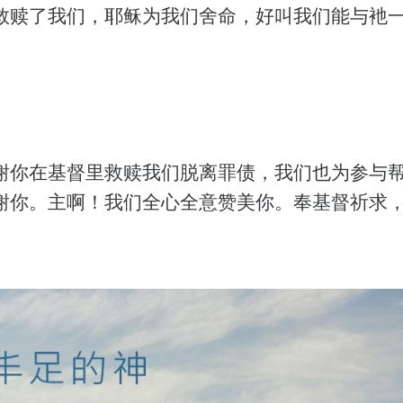
救赎了我们，耶稣为我们舍命，好叫我们能与衪
谢你在基督里救赎我们脱离罪债，我们也为参与
谢你。主啊！我们全心全意赞美你。奉基督祈求