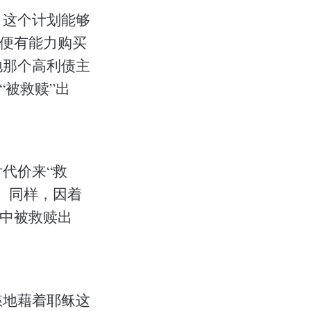
。这个计划能够
们便有能力购买
地那个高利债主
“被救赎”出
代价来“救
。同样，因着
务中被救赎出
慈地藉着耶稣这