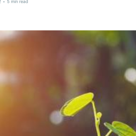
2
•
5 min read