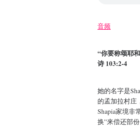
音频
“你要称颂耶
诗 103:2-4
她的名字是Sh
的孟加拉村庄
Shapia家
换”来偿还部