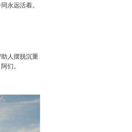
一同永远活着。
帮助人摆脱沉重
，阿们。