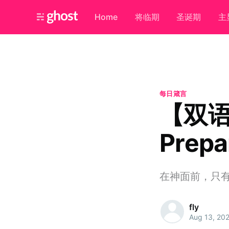
Home
将临期
圣诞期
主
每日箴言
【双
Prepa
在神面前，只
fly
Aug 13, 20