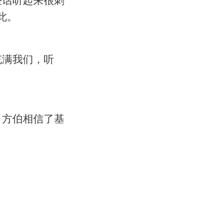
此。
充满我们，听
，方伯相信了基
。