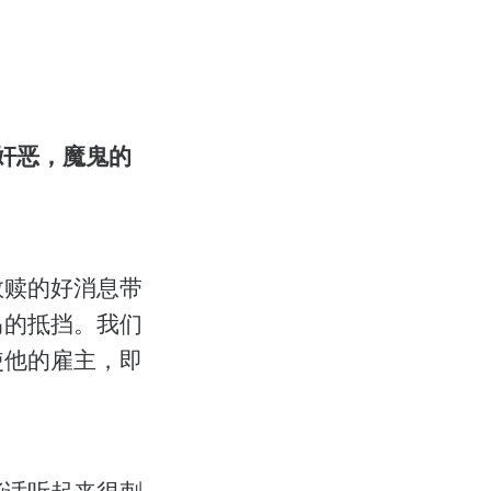
奸恶，魔鬼的
0
救赎的好消息带
马的抵挡。我们
使他的雇主，即
些话听起来很刺