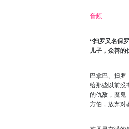
音频
“扫罗又名保
儿子，众善的仇敌
巴拿巴、扫罗
给那些以前没
的仇敌，魔鬼
方伯，放弃对
被圣灵充满的