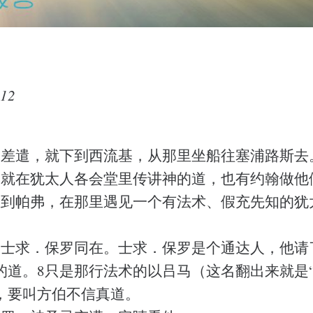
12
灵差遣，就下到西流基，从那里坐船往塞浦路斯去
，就在犹太人各会堂里传讲神的道，也有约翰做他
直到帕弗，在那里遇见一个有法术、假充先知的犹
伯士求．保罗同在。士求．保罗是个通达人，他请
的道。8只是那行法术的以吕马（这名翻出来就是“
，要叫方伯不信真道。