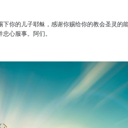
赐下你的儿子耶稣，感谢你赐给你的教会圣灵的
并忠心服事。阿们。