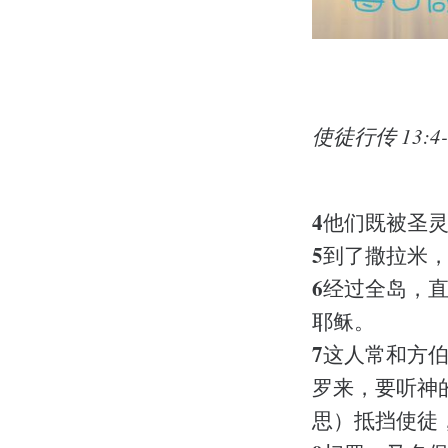
使徒行传 13:4-
4
他们既被圣
5
到了撒拉米
6
经过全岛，
耶稣。
7
这人常和方
罗来，要听神
思）抵挡使徒