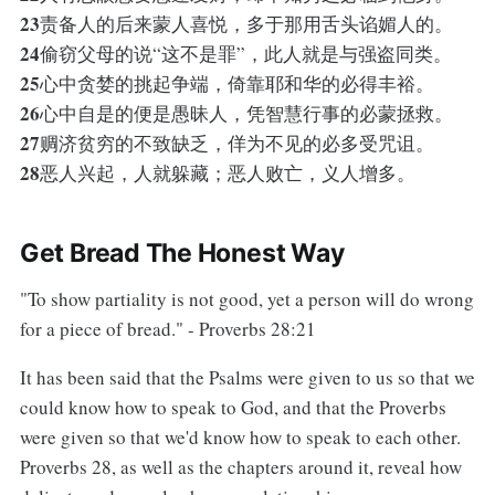
23
责备人的后来蒙人喜悦，多于那用舌头谄媚人的。
24
偷窃父母的说“这不是罪”，此人就是与强盗同类。
25
心中贪婪的挑起争端，倚靠耶和华的必得丰裕。
26
心中自是的便是愚昧人，凭智慧行事的必蒙拯救。
27
赒济贫穷的不致缺乏，佯为不见的必多受咒诅。
28
恶人兴起，人就躲藏；恶人败亡，义人增多。
Get Bread The Honest Way
"To show partiality is not good, yet a person will do wrong
for a piece of bread." - Proverbs 28:21
It has been said that the Psalms were given to us so that we
could know how to speak to God, and that the Proverbs
were given so that we'd know how to speak to each other.
Proverbs 28, as well as the chapters around it, reveal how