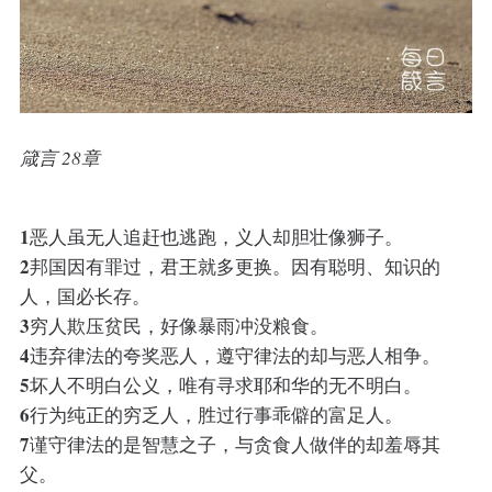
箴言 28章
1
恶人虽无人追赶也逃跑，义人却胆壮像狮子。
2
邦国因有罪过，君王就多更换。因有聪明、知识的
人，国必长存。
3
穷人欺压贫民，好像暴雨冲没粮食。
4
违弃律法的夸奖恶人，遵守律法的却与恶人相争。
5
坏人不明白公义，唯有寻求耶和华的无不明白。
6
行为纯正的穷乏人，胜过行事乖僻的富足人。
7
谨守律法的是智慧之子，与贪食人做伴的却羞辱其
父。