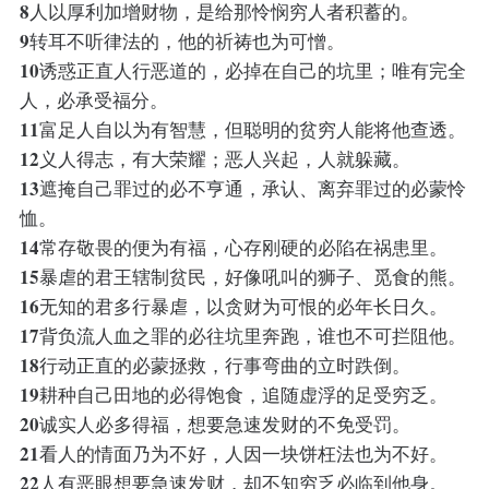
8
人以厚利加增财物，是给那怜悯穷人者积蓄的。
9
转耳不听律法的，他的祈祷也为可憎。
10
诱惑正直人行恶道的，必掉在自己的坑里；唯有完全
人，必承受福分。
11
富足人自以为有智慧，但聪明的贫穷人能将他查透。
12
义人得志，有大荣耀；恶人兴起，人就躲藏。
13
遮掩自己罪过的必不亨通，承认、离弃罪过的必蒙怜
恤。
14
常存敬畏的便为有福，心存刚硬的必陷在祸患里。
15
暴虐的君王辖制贫民，好像吼叫的狮子、觅食的熊。
16
无知的君多行暴虐，以贪财为可恨的必年长日久。
17
背负流人血之罪的必往坑里奔跑，谁也不可拦阻他。
18
行动正直的必蒙拯救，行事弯曲的立时跌倒。
19
耕种自己田地的必得饱食，追随虚浮的足受穷乏。
20
诚实人必多得福，想要急速发财的不免受罚。
21
看人的情面乃为不好，人因一块饼枉法也为不好。
22
人有恶眼想要急速发财，却不知穷乏必临到他身。