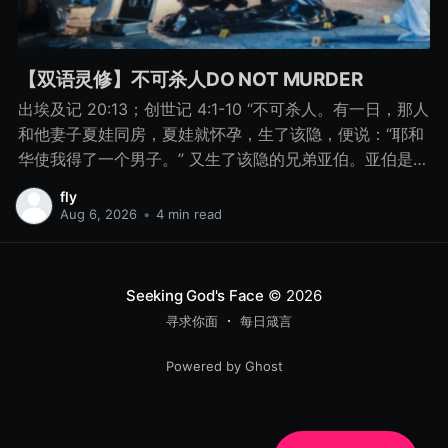
【双语灵修】不可杀人DO NOT MURDER
出埃及记 20:13；创世记 4:1-10 “不可杀人。有一日，那人
和他妻子夏娃同房，夏娃就怀孕，生了该隐，便说：“耶和
华使我得了一个男子。” 又生了该隐的兄弟亚伯。亚伯是牧
羊的，该隐是种地的。 有一日，该隐拿地里的出产为供物
fly
献给耶和华， 亚伯也将他羊群中头生的和羊的脂油献上。
Aug 6, 2026
•
4 min read
耶和华看中了亚伯和他的供物， 只是看不中该隐和他的供
物。该隐就大大地发怒，变了脸色。 耶和华对该隐说：“你
为什么发怒呢？你为什么变了脸色呢？ 你若行得好，岂不
Seeking God's Face
© 2026
蒙悦纳？你若行得不好，罪就伏在门前。它必恋慕你，你
寻求你面
每日箴言
却要制伏它。” 该隐与他兄弟亚伯说话，二人正在田间，该
隐起来打他兄弟亚伯，把他杀了。 耶和华对该隐说：“你兄
Powered by Ghost
弟亚伯在哪里？”他说：“我不知道。我岂是看守我兄弟的
吗？”耶和华说：“你做了什么事呢？你兄弟的血有声音从地
里向我哀告。 8月15日 不可杀人 “你做了什么事呢？你兄