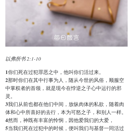
以弗所书 2:1-10
1
你们死在过犯罪恶之中，他叫你们活过来。
2
那时你们在其中行事为人，随从今世的风俗，顺服空
中掌权者的首领，就是现今在悖逆之子心中运行的邪
灵。
3
我们从前也都在他们中间，放纵肉体的私欲，随着肉
体和心中所喜好的去行，本为可怒之子，和别人一样。
4
然而，神既有丰富的怜悯，因他爱我们的大爱，
5
当我们死在过犯中的时候，便叫我们与基督一同活过