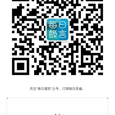
关注“每日箴言”公号，订阅每日灵修。