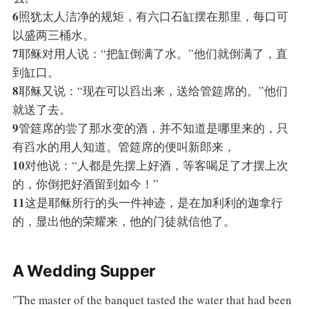
6
照犹太人洁净的规矩，有六口石缸摆在那里，每口可
以盛两三桶水。
7
耶稣对用人说：“把缸倒满了水。”他们就倒满了，直
到缸口。
8
耶稣又说：“现在可以舀出来，送给管筵席的。”他们
就送了去。
9
管筵席的尝了那水变的酒，并不知道是哪里来的，只
有舀水的用人知道。管筵席的便叫新郎来，
10
对他说：“人都是先摆上好酒，等客喝足了才摆上次
的，你倒把好酒留到如今！”
11
这是耶稣所行的头一件神迹，是在加利利的迦拿行
的，显出他的荣耀来，他的门徒就信他了。
A Wedding Supper
"The master of the banquet tasted the water that had been