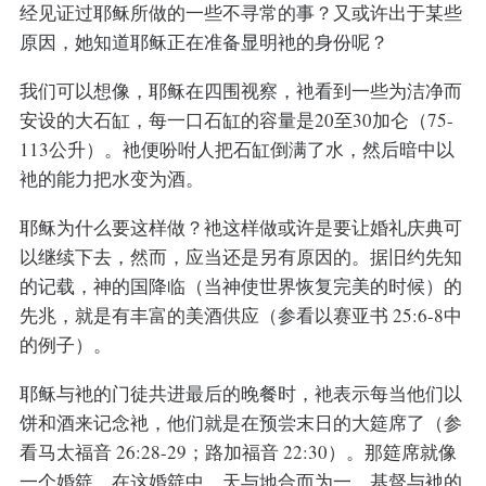
经见证过耶稣所做的一些不寻常的事？又或许出于某些
原因，她知道耶稣正在准备显明衪的身份呢？
我们可以想像，耶稣在四围视察，衪看到一些为洁净而
安设的大石缸，每一口石缸的容量是20至30加仑（75-
113公升）。衪便吩咐人把石缸倒满了水，然后暗中以
衪的能力把水变为酒。
耶稣为什么要这样做？衪这样做或许是要让婚礼庆典可
以继续下去，然而，应当还是另有原因的。据旧约先知
的记载，神的国降临（当神使世界恢复完美的时候）的
先兆，就是有丰富的美酒供应（参看以赛亚书 25:6-8中
的例子）。
耶稣与衪的门徒共进最后的晚餐时，衪表示每当他们以
饼和酒来记念衪，他们就是在预尝末日的大筵席了（参
看马太福音 26:28-29；路加福音 22:30）。那筵席就像
一个婚筵，在这婚筵中，天与地合而为一，基督与衪的