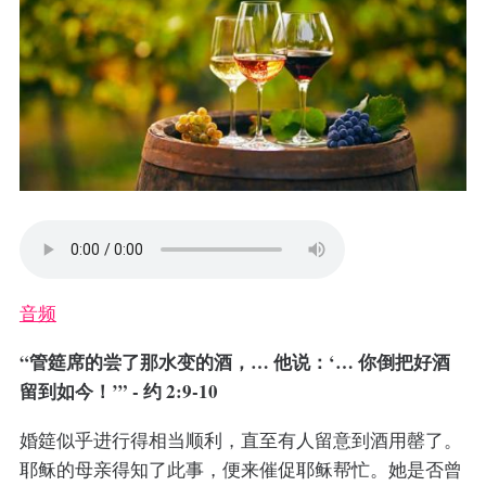
音频
“管筵席的尝了那水变的酒，… 他说：‘… 你倒把好酒
留到如今！’” - 约 2:9-10
婚筵似乎进行得相当顺利，直至有人留意到酒用罄了。
耶稣的母亲得知了此事，便来催促耶稣帮忙。她是否曾