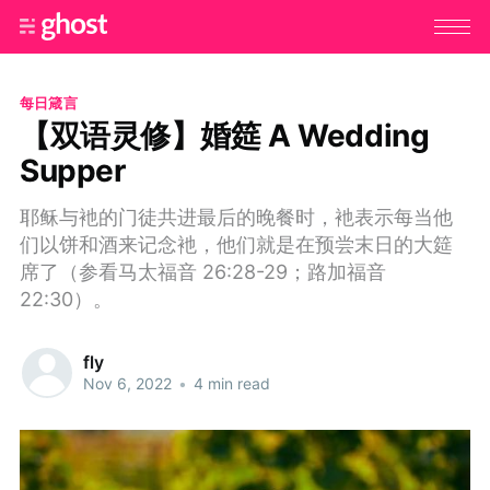
每日箴言
【双语灵修】婚筵 A Wedding
Supper
耶稣与衪的门徒共进最后的晚餐时，衪表示每当他
们以饼和酒来记念衪，他们就是在预尝末日的大筵
席了（参看马太福音 26:28-29；路加福音
22:30）。
fly
Nov 6, 2022
•
4 min read