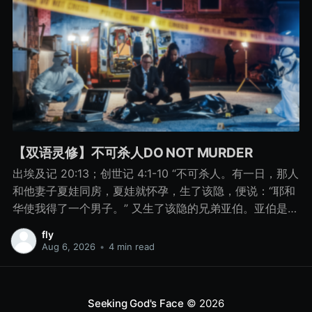
【双语灵修】不可杀人DO NOT MURDER
出埃及记 20:13；创世记 4:1-10 “不可杀人。有一日，那人
和他妻子夏娃同房，夏娃就怀孕，生了该隐，便说：“耶和
华使我得了一个男子。” 又生了该隐的兄弟亚伯。亚伯是牧
羊的，该隐是种地的。 有一日，该隐拿地里的出产为供物
fly
献给耶和华， 亚伯也将他羊群中头生的和羊的脂油献上。
Aug 6, 2026
•
4 min read
耶和华看中了亚伯和他的供物， 只是看不中该隐和他的供
物。该隐就大大地发怒，变了脸色。 耶和华对该隐说：“你
为什么发怒呢？你为什么变了脸色呢？ 你若行得好，岂不
Seeking God's Face
© 2026