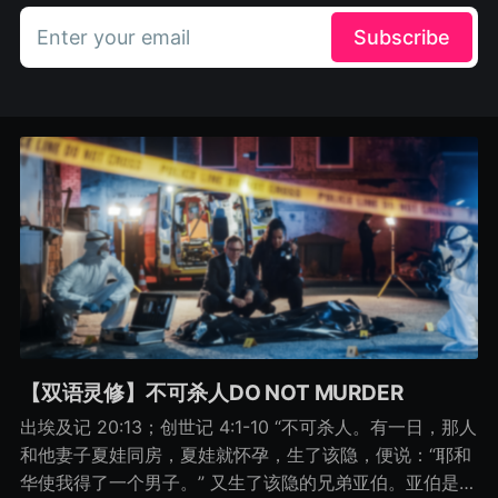
Enter your email
Subscribe
【双语灵修】不可杀人DO NOT MURDER
出埃及记 20:13；创世记 4:1-10 “不可杀人。有一日，那人
和他妻子夏娃同房，夏娃就怀孕，生了该隐，便说：“耶和
华使我得了一个男子。” 又生了该隐的兄弟亚伯。亚伯是牧