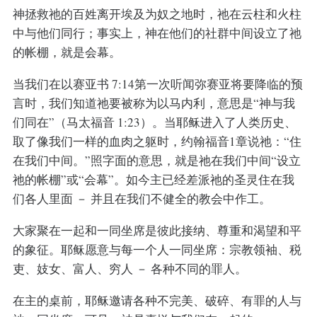
神拯救祂的百姓离开埃及为奴之地时，祂在云柱和火柱
中与他们同行；事实上，神在他们的社群中间设立了祂
的帐棚，就是会幕。
当我们在以赛亚书 7:14第一次听闻弥赛亚将要降临的预
言时，我们知道祂要被称为以马内利，意思是“神与我
们同在”（马太福音 1:23）。当耶稣进入了人类历史、
取了像我们一样的血肉之躯时，约翰福音1章说祂：“住
在我们中间。”照字面的意思，就是祂在我们中间“设立
祂的帐棚”或“会幕”。如今主已经差派祂的圣灵住在我
们各人里面 － 并且在我们不健全的教会中作工。
大家聚在一起和一同坐席是彼此接纳、尊重和渴望和平
的象征。耶稣愿意与每一个人一同坐席：宗教领袖、税
吏、妓女、富人、穷人 － 各种不同的罪人。
在主的桌前，耶稣邀请各种不完美、破碎、有罪的人与