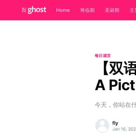
Home
将临期
圣诞期
主
每日箴言
【双语
A Pic
今天，你站在
fly
Jan 16, 20