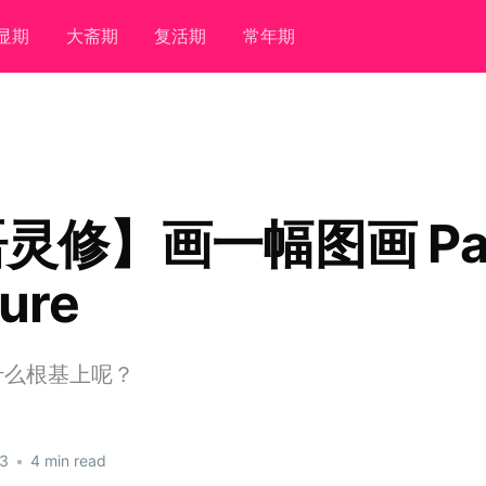
显期
大斋期
复活期
常年期
灵修】画一幅图画 Pain
ture
什么根基上呢？
23
•
4 min read