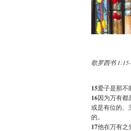
歌罗西书 1:15-2
15
爱子是那不
16
因为万有都
或是有位的、
的。
17
他在万有之