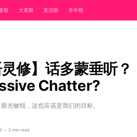
显期
大斋期
复活期
常年期
语灵修】话多蒙垂听？
ssive Chatter?
、眼光敏锐，这也应该是我们的目标。
3
•
3 min read