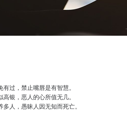
免有过，禁止嘴唇是有智慧。
似高银，恶人的心所值无几。
养多人，愚昧人因无知而死亡。