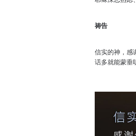
祷告
信实的神，感
话多就能蒙垂