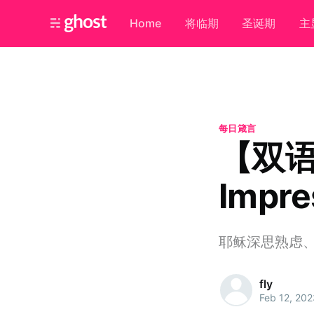
Home
将临期
圣诞期
主
每日箴言
【双
Impre
耶稣深思熟虑
fly
Feb 12, 202