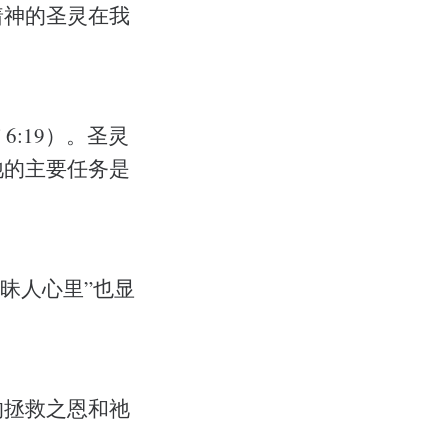
着神的圣灵在我
:19）。圣灵
祂的主要任务是
愚昧人心里”也显
的拯救之恩和祂