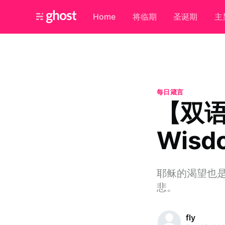
Home
将临期
圣诞期
主
每日箴言
【双语
Wisd
耶稣的渴望也
悲。
fly