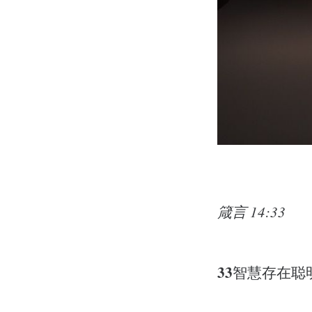
箴言 14:33
33
智慧存在聪