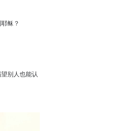
到耶稣？
渴望别人也能认