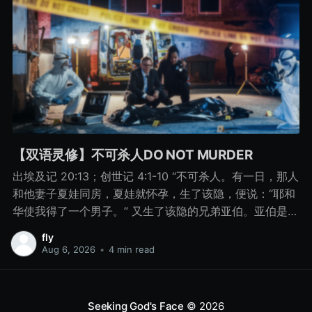
【双语灵修】不可杀人DO NOT MURDER
出埃及记 20:13；创世记 4:1-10 “不可杀人。有一日，那人
和他妻子夏娃同房，夏娃就怀孕，生了该隐，便说：“耶和
华使我得了一个男子。” 又生了该隐的兄弟亚伯。亚伯是牧
羊的，该隐是种地的。 有一日，该隐拿地里的出产为供物
fly
献给耶和华， 亚伯也将他羊群中头生的和羊的脂油献上。
Aug 6, 2026
•
4 min read
耶和华看中了亚伯和他的供物， 只是看不中该隐和他的供
物。该隐就大大地发怒，变了脸色。 耶和华对该隐说：“你
为什么发怒呢？你为什么变了脸色呢？ 你若行得好，岂不
Seeking God's Face
© 2026