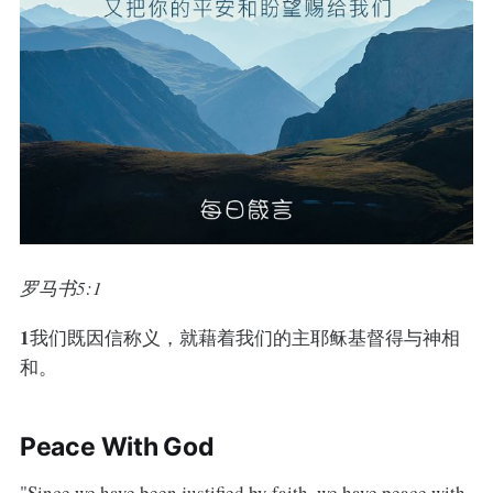
罗马书5:1
1
我们既因信称义，就藉着我们的主耶稣基督得与神相
和。
Peace With God
"Since we have been justified by faith, we have peace with