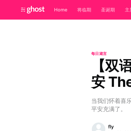
Home
将临期
圣诞期
主
每日箴言
【双
安 The
当我们怀着喜
平安充满了。
fly