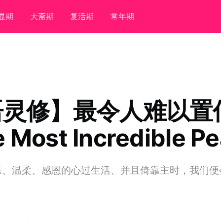
显期
大斋期
复活期
常年期
语灵修】最令人难以置
 Most Incredible P
乐、温柔、感恩的心过生活、并且倚靠主时，我们便