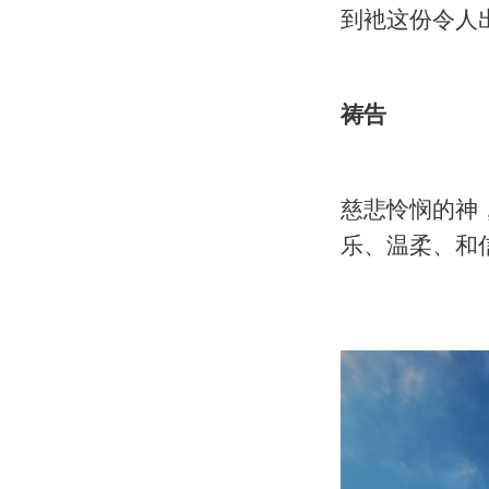
到衪这份令人
祷告
慈悲怜悯的神
乐、温柔、和