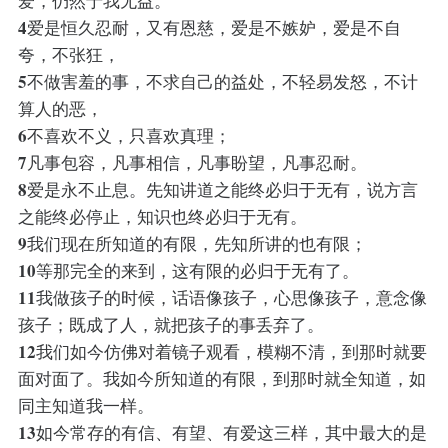
爱，仍然于我无益。
4
爱是恒久忍耐，又有恩慈，爱是不嫉妒，爱是不自
夸，不张狂，
5
不做害羞的事，不求自己的益处，不轻易发怒，不计
算人的恶，
6
不喜欢不义，只喜欢真理；
7
凡事包容，凡事相信，凡事盼望，凡事忍耐。
8
爱是永不止息。先知讲道之能终必归于无有，说方言
之能终必停止，知识也终必归于无有。
9
我们现在所知道的有限，先知所讲的也有限；
10
等那完全的来到，这有限的必归于无有了。
11
我做孩子的时候，话语像孩子，心思像孩子，意念像
孩子；既成了人，就把孩子的事丢弃了。
12
我们如今仿佛对着镜子观看，模糊不清，到那时就要
面对面了。我如今所知道的有限，到那时就全知道，如
同主知道我一样。
13
如今常存的有信、有望、有爱这三样，其中最大的是