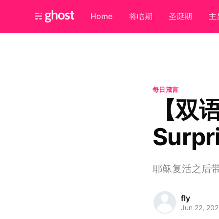
Home
将临期
圣诞期
主
每日箴言
【双语
Surpr
耶稣复活之后
fly
Jun 22, 20