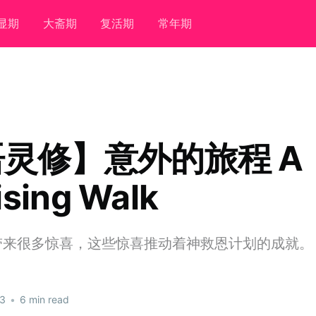
显期
大斋期
复活期
常年期
灵修】意外的旅程 A
ising Walk
带来很多惊喜，这些惊喜推动着神救恩计划的成就。
23
•
6 min read