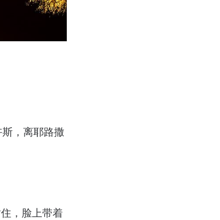
忤斯，离耶路撒
站住，脸上带着