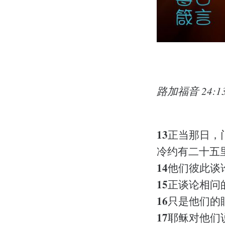
路加福音 24:13
13
正当那日，
冷约有二十五
14
他们彼此谈
15
正谈论相问
16
只是他们的
17
耶稣对他们