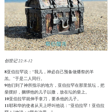
创世记 22:8-12
8
亚伯拉罕说：“我儿，神必自己预备做燔祭的羊
羔。”于是二人同行。
9
他们到了神所指示的地方，亚伯拉罕在那里筑坛，把
柴摆好，捆绑他的儿子以撒，放在坛的柴上。
10
亚伯拉罕就伸手拿刀，要杀他的儿子。
11
耶和华的使者从天上呼叫他说：“亚伯拉罕！亚伯拉