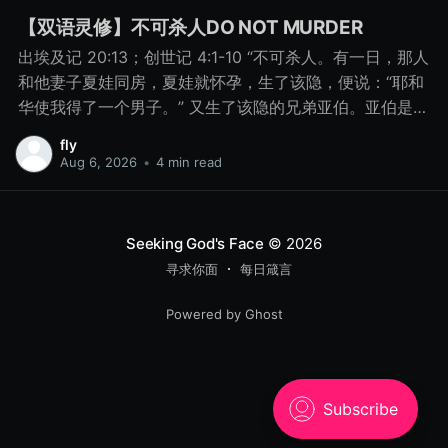
【双语灵修】不可杀人DO NOT MURDER
出埃及记 20:13；创世记 4:1-10 “不可杀人。有一日，那人
和他妻子夏娃同房，夏娃就怀孕，生了该隐，便说：“耶和
华使我得了一个男子。” 又生了该隐的兄弟亚伯。亚伯是牧
羊的，该隐是种地的。 有一日，该隐拿地里的出产为供物
fly
献给耶和华， 亚伯也将他羊群中头生的和羊的脂油献上。
Aug 6, 2026
•
4 min read
耶和华看中了亚伯和他的供物， 只是看不中该隐和他的供
物。该隐就大大地发怒，变了脸色。 耶和华对该隐说：“你
为什么发怒呢？你为什么变了脸色呢？ 你若行得好，岂不
Seeking God's Face
© 2026
蒙悦纳？你若行得不好，罪就伏在门前。它必恋慕你，你
寻求你面
每日箴言
却要制伏它。” 该隐与他兄弟亚伯说话，二人正在田间，该
隐起来打他兄弟亚伯，把他杀了。 耶和华对该隐说：“你兄
Powered by Ghost
弟亚伯在哪里？”他说：“我不知道。我岂是看守我兄弟的
吗？”耶和华说：“你做了什么事呢？你兄弟的血有声音从地
里向我哀告。 8月15日 不可杀人 “你做了什么事呢？你兄
弟的血有声音从地里向我哀告。” - 创世记