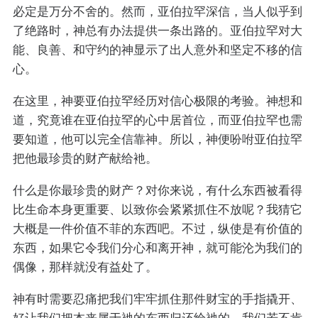
必定是万分不舍的。然而，亚伯拉罕深信，当人似乎到
了绝路时，神总有办法提供一条出路的。亚伯拉罕对大
能、良善、和守约的神显示了出人意外和坚定不移的信
心。
在这里，神要亚伯拉罕经历对信心极限的考验。神想和
道，究竟谁在亚伯拉罕的心中居首位，而亚伯拉罕也需
要知道，他可以完全信靠神。所以，神便吩咐亚伯拉罕
把他最珍贵的财产献给衪。
什么是你最珍贵的财产？对你来说，有什么东西被看得
比生命本身更重要、以致你会紧紧抓住不放呢？我猜它
大概是一件价值不菲的东西吧。不过，纵使是有价值的
东西，如果它令我们分心和离开神，就可能沦为我们的
偶像，那样就没有益处了。
神有时需要忍痛把我们牢牢抓住那件财宝的手指撬开、
好让我们把本来属于衪的东西归还给衪的。我们若不肯