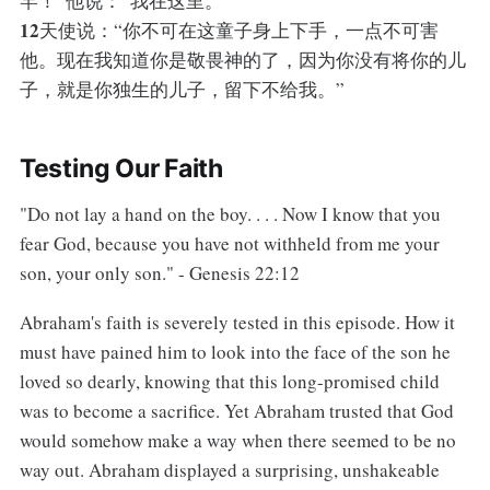
罕！”他说：“我在这里。”
12
天使说：“你不可在这童子身上下手，一点不可害
他。现在我知道你是敬畏神的了，因为你没有将你的儿
子，就是你独生的儿子，留下不给我。”
Testing Our Faith
"Do not lay a hand on the boy. . . . Now I know that you
fear God, because you have not withheld from me your
son, your only son." - Genesis 22:12
Abraham's faith is severely tested in this episode. How it
must have pained him to look into the face of the son he
loved so dearly, knowing that this long-promised child
was to become a sacrifice. Yet Abraham trusted that God
would somehow make a way when there seemed to be no
way out. Abraham displayed a surprising, unshakeable