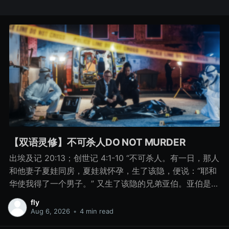
【双语灵修】不可杀人DO NOT MURDER
出埃及记 20:13；创世记 4:1-10 “不可杀人。有一日，那人
和他妻子夏娃同房，夏娃就怀孕，生了该隐，便说：“耶和
华使我得了一个男子。” 又生了该隐的兄弟亚伯。亚伯是牧
羊的，该隐是种地的。 有一日，该隐拿地里的出产为供物
fly
献给耶和华， 亚伯也将他羊群中头生的和羊的脂油献上。
Aug 6, 2026
•
4 min read
耶和华看中了亚伯和他的供物， 只是看不中该隐和他的供