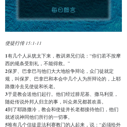
使徒行传 15:1-11
1
有几个人从犹太下来，教训弟兄们说：“你们若不按摩
西的规条受割礼，不能得救。”
2
保罗、巴拿巴与他们大大地纷争辩论，众门徒就定
规，叫保罗、巴拿巴和本会中几个人为所辩论的，上耶
路撒冷去见使徒和长老。
3
于是教会送他们起行。他们经过腓尼基、撒马利亚，
随处传说外邦人归主的事，叫众弟兄都甚欢喜。
4
到了耶路撒冷，教会和使徒并长老都接待他们，他们
就述说神同他们所行的一切事。
5
唯有几个信徒是法利赛教门的人起来，说：“必须给外