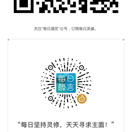
关注“每日箴言”公号，订阅每日灵修。