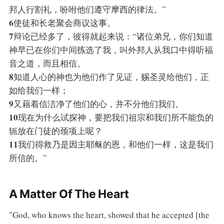
邦人行割礼，吩咐他们遵守摩西的律法。”
6
使徒和长老聚会商议这事。
7
辩论已经多了，彼得就起来说：“诸位弟兄，你们知道
神早已在你们中间拣选了我，叫外邦人从我口中得听福
音之道，而且相信。
8
知道人心的神也为他们作了见证，赐圣灵给他们，正
如给我们一样；
9
又藉着信洁净了他们的心，并不分他们我们。
10
现在为什么试探神，要把我们祖宗和我们所不能负的
轭放在门徒的颈项上呢？
11
我们得救乃是因主耶稣的恩，和他们一样，这是我们
所信的。”
A Matter Of The Heart
"God, who knows the heart, showed that he accepted [the