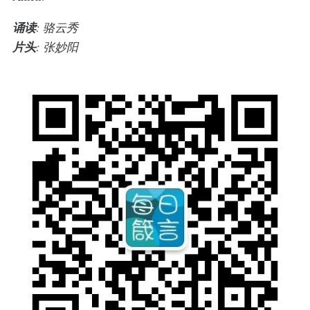
诵读
: 骆云秀
片头
: 张妙阳