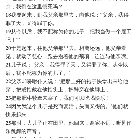
余，我倒在这里饿死吗？
18
我要起来，到我父亲那里去，向他说：“父亲，我得
罪了天，又得罪了你。
19
从今以后，我不配称为你的儿子，把我当做一个雇工
吧！”’
20
于是起来，往他父亲那里去。相离还远，他父亲看
见，就动了慈心，跑去抱着他的颈项，连连与他亲嘴。
21
儿子说：‘父亲，我得罪了天，又得罪了你。从今以
后，我不配称为你的儿子。’
22
父亲却吩咐仆人说：‘把那上好的袍子快拿出来给他
穿，把戒指戴在他指头上，把鞋穿在他脚上，
23
把那肥牛犊牵来宰了，我们可以吃喝快乐！
24
因为我这个儿子是死而复活，失而又得的。’他们就
快乐起来。
25
那时，大儿子正在田里。他回来，离家不远，听见作
乐跳舞的声音，