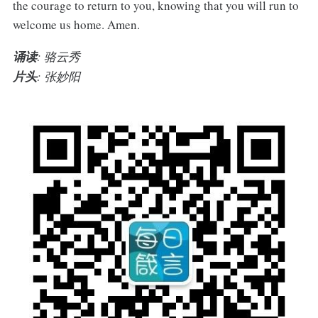
the courage to return to you, knowing that you will run to
welcome us home. Amen.
诵读
: 骆云秀
片头
: 张妙阳