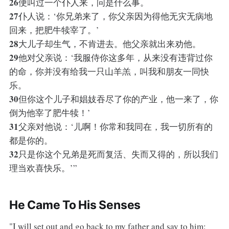
26
便叫过一个仆人来，问是什么事。
27
仆人说：‘你兄弟来了，你父亲因为得他无灾无病地
回来，把肥牛犊宰了。’
28
大儿子却生气，不肯进去。他父亲就出来劝他。
29
他对父亲说：‘我服侍你这多年，从来没有违背过你
的命，你并没有给我一只山羊羔，叫我和朋友一同快
乐。
30
但你这个儿子和娼妓吞尽了你的产业，他一来了，你
倒为他宰了肥牛犊！’
31
父亲对他说：‘儿啊！你常和我同在，我一切所有的
都是你的。
32
只是你这个兄弟是死而复活、失而又得的，所以我们
理当欢喜快乐。’”
He Came To His Senses
"I will set out and go back to my father and say to him: