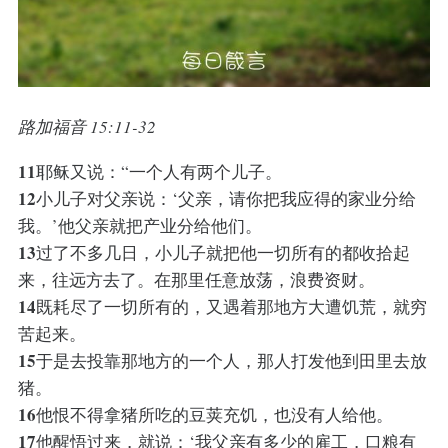
路加福音 15:11-32
11
耶稣又说：“一个人有两个儿子。
12
小儿子对父亲说：‘父亲，请你把我应得的家业分给
我。’他父亲就把产业分给他们。
13
过了不多几日，小儿子就把他一切所有的都收拾起
来，往远方去了。在那里任意放荡，浪费资财。
14
既耗尽了一切所有的，又遇着那地方大遭饥荒，就穷
苦起来。
15
于是去投靠那地方的一个人，那人打发他到田里去放
猪。
16
他恨不得拿猪所吃的豆荚充饥，也没有人给他。
17
他醒悟过来，就说：‘我父亲有多少的雇工，口粮有