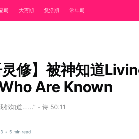
显期
大斋期
复活期
常年期
灵修】被神知道Living
 Who Are Known
道......” - 诗 50:11
23
•
5 min read