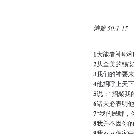
诗篇 50:1-15
1
大能者神耶
2
从全美的锡
3
我们的神要
4
他招呼上天
5
说：“招聚我
6
诸天必表明
7
“我的民哪，
8
我并不因你
9
我不从你家