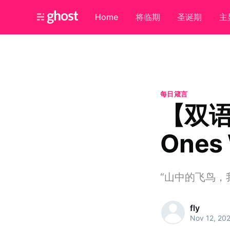
Home
将临期
圣诞期
主
每日箴言
【双语
Ones
“山中的飞鸟，我都知
fly
Nov 12, 20