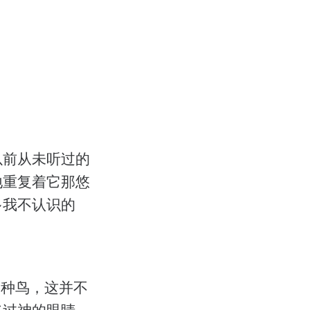
以前从未听过的
地重复着它那悠
多我不认识的
一种鸟，这并不
逃过神的眼睛。