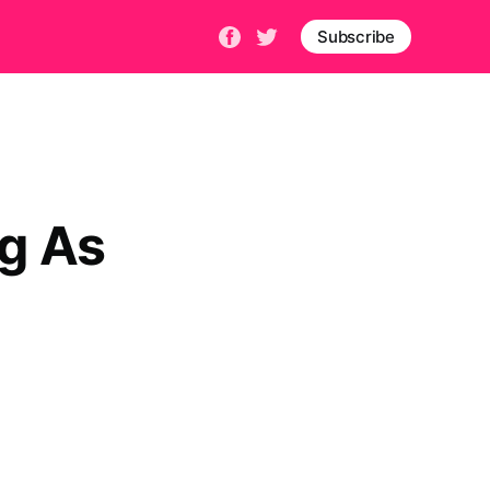
Subscribe
 As