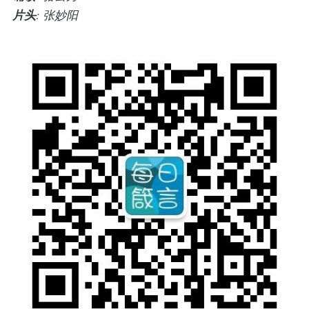
片头
: 张妙阳