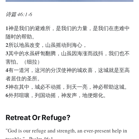
诗篇 46:1-6
1
神是我们的避难所，是我们的力量，是我们在患难中
随时的帮助。
2
所以地虽改变，山虽摇动到海心，
3
其中的水虽砰訇翻腾，山虽因海涨而战抖，我们也不
害怕。（细拉）
4
有一道河，这河的分汊使神的城欢喜，这城就是至高
者居住的圣所。
5
神在其中，城必不动摇，到天一亮，神必帮助这城。
6
外邦喧嚷，列国动摇，神发声，地便熔化。
Retreat Or Refuge?
"God is our refuge and strength, an ever-present help in
trouble." - Psalm 46:1