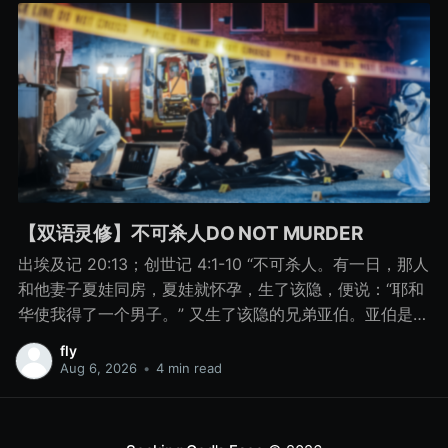
【双语灵修】不可杀人DO NOT MURDER
出埃及记 20:13；创世记 4:1-10 “不可杀人。有一日，那人
和他妻子夏娃同房，夏娃就怀孕，生了该隐，便说：“耶和
华使我得了一个男子。” 又生了该隐的兄弟亚伯。亚伯是牧
羊的，该隐是种地的。 有一日，该隐拿地里的出产为供物
fly
献给耶和华， 亚伯也将他羊群中头生的和羊的脂油献上。
Aug 6, 2026
•
4 min read
耶和华看中了亚伯和他的供物， 只是看不中该隐和他的供
物。该隐就大大地发怒，变了脸色。 耶和华对该隐说：“你
为什么发怒呢？你为什么变了脸色呢？ 你若行得好，岂不