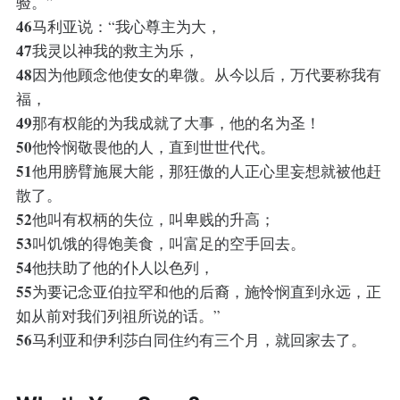
验。”
46
马利亚说：“我心尊主为大，
47
我灵以神我的救主为乐，
48
因为他顾念他使女的卑微。从今以后，万代要称我有
福，
49
那有权能的为我成就了大事，他的名为圣！
50
他怜悯敬畏他的人，直到世世代代。
51
他用膀臂施展大能，那狂傲的人正心里妄想就被他赶
散了。
52
他叫有权柄的失位，叫卑贱的升高；
53
叫饥饿的得饱美食，叫富足的空手回去。
54
他扶助了他的仆人以色列，
55
为要记念亚伯拉罕和他的后裔，施怜悯直到永远，正
如从前对我们列祖所说的话。”
56
马利亚和伊利莎白同住约有三个月，就回家去了。