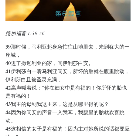
路加福音 1:39-56
39
那时候，马利亚起身急忙往山地里去，来到犹大的一
座城，
40
进了撒迦利亚的家，问伊利莎白安。
41
伊利莎白一听马利亚问安，所怀的胎就在腹里跳动，
伊利莎白且被圣灵充满，
42
高声喊着说：“你在妇女中是有福的！你所怀的胎也
是有福的！
43
我主的母到我这里来，这是从哪里得的呢？
44
因为你问安的声音一入我耳，我腹里的胎就欢喜跳
动。
45
这相信的女子是有福的！因为主对她所说的话都要应