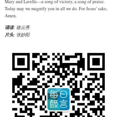
Mary and Lavelle—a song of victory, a song of praise.
Today may we magnify you in all we do. For Jesus' sake,
Amen.
诵读
: 骆云秀
片头
: 张妙阳