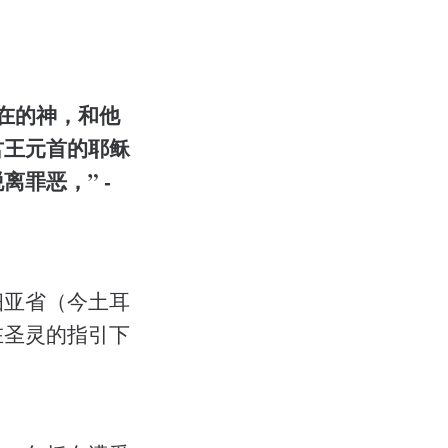
在的神，和他
君王元首的耶稣
罪恶，” -
细亚省（今土耳
在圣灵的指引下