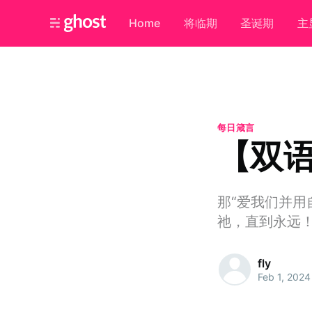
Home
将临期
圣诞期
主
每日箴言
【双语
那“爱我们并用
祂，直到永远
fly
Feb 1, 2024