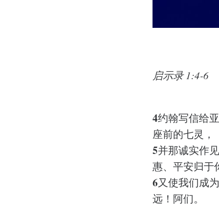
启示录 1:4-6
4
约翰写信给
座前的七灵，
5
并那诚实作
惠、平安归于
6
又使我们成
远！阿们。