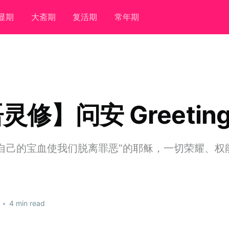
显期
大斋期
复活期
常年期
灵修】问安 Greetin
自己的宝血使我们脱离罪恶”的耶稣，一切荣耀、权
！
•
4 min read