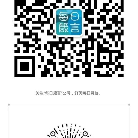
关注“每日箴言”公号，订阅每日灵修。