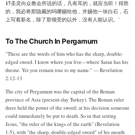
17
圣灵向众教会所说的话，凡有耳的，就应当听！得胜
的，我必将那隐藏的吗哪赐给他，并赐他一块白石，石
上写着新名，除了那领受的以外，没有人能认识。’
To The Church In Pergamum
"These are the words of him who has the sharp, double-
edged sword. I know where you live—where Satan has his
throne. Yet you remain true to my name." — Revelation
2:12-13
The city of Pergamum was the capital of the Roman
province of Asia (present-day Turkey). The Roman ruler
there held the power of the sword; at his decision someone
could immediately be put to death. So in that setting
Jesus, "the ruler of the kings of the earth" (Revelation
1:5), with "the sharp, double-edged sword" of his mouth