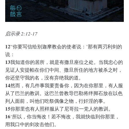
启示录 2:12-17
12
“你要写信给别迦摩教会的使者说：‘那有两刃利剑的
说：
13
我知道你的居所，就是有撒旦座位之处。当我忠心的
见证人安提帕在你们中间、撒旦所住的地方被杀之时，
你还坚守我的名，没有弃绝我的道。
14
然而，有几件事我要责备你，因为在你那里，有人服
从了巴兰的教训。这巴兰曾教导巴勒将绊脚石放在以色
列人面前，叫他们吃祭偶像之物，行奸淫的事。
15
你那里也有人照样服从了尼哥拉一党人的教训。
16
‘所以，你当悔改！若不悔改，我就快临到你那里，
用我口中的剑攻击他们。