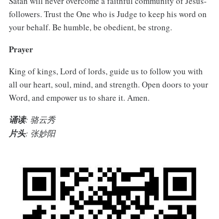
Satan will never overcome a faithful community of Jesus-
followers. Trust the One who is Judge to keep his word on
your behalf. Be humble, be obedient, be strong.
Prayer
King of kings, Lord of lords, guide us to follow you with
all our heart, soul, mind, and strength. Open doors to your
Word, and empower us to share it. Amen.
诵读
: 骆云秀
片头
: 张妙阳