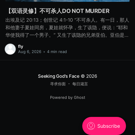
【双语灵修】不可杀人DO NOT MURDER
出埃及记 20:13；创世记 4:1-10 “不可杀人。有一日，那人
和他妻子夏娃同房，夏娃就怀孕，生了该隐，便说：“耶和
华使我得了一个男子。” 又生了该隐的兄弟亚伯。亚伯是牧
羊的，该隐是种地的。 有一日，该隐拿地里的出产为供物
fly
献给耶和华， 亚伯也将他羊群中头生的和羊的脂油献上。
Aug 6, 2026
•
4 min read
耶和华看中了亚伯和他的供物， 只是看不中该隐和他的供
物。该隐就大大地发怒，变了脸色。 耶和华对该隐说：“你
为什么发怒呢？你为什么变了脸色呢？ 你若行得好，岂不
Seeking God's Face
© 2026
蒙悦纳？你若行得不好，罪就伏在门前。它必恋慕你，你
寻求你面
每日箴言
却要制伏它。” 该隐与他兄弟亚伯说话，二人正在田间，该
隐起来打他兄弟亚伯，把他杀了。 耶和华对该隐说：“你兄
Powered by Ghost
弟亚伯在哪里？”他说：“我不知道。我岂是看守我兄弟的
吗？”耶和华说：“你做了什么事呢？你兄弟的血有声音从地
里向我哀告。 8月15日 不可杀人 “你做了什么事呢？你兄
弟的血有声音从地里向我哀告。” - 创世记