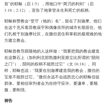
首”的耶稣（启 1:5），用祂口中“两刃的利剑”（启
1:16；2:12），宣告了祂掌管永生和死亡的权柄。
耶稣称赞教会“坚守（祂的）名”，留在了别迦摩。他们
在这个充斥着异教庙宇和偶像崇拜的城市长期居住。他
们扎根于别迦摩社区，在撒但居住和掌权的最艰难的地
方建立教会。
耶稣曾教导跟随祂的人这样做：“我要把我的教会建造
在这磐石上（加利利北部凯撒利亚腓立比所谓的“阴间
之门”），阴间的权柄不能胜过它”（太 16:18）。同
样，耶稣也说：“我要在别迦摩建造我的教会，撒但的
宝座不能胜过它。”撒但永远不会战胜忠心的耶稣信徒
群体。要相信审判者会为你持守应许。要谦卑，要顺
服，要刚强。
祷告