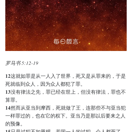
罗马书 5:12-19
12
这就如罪是从一人入了世界，死又是从罪来的，于是
死就临到众人，因为众人都犯了罪。
13
没有律法之先，罪已经在世上，但没有律法，罪也不
算罪。
14
然而从亚当到摩西，死就做了王，连那些不与亚当犯
一样罪过的，也在它的权下。亚当乃是那以后要来之人
的预像。
15
只是过犯不如恩赐。若因一人的过犯，众人都死了，