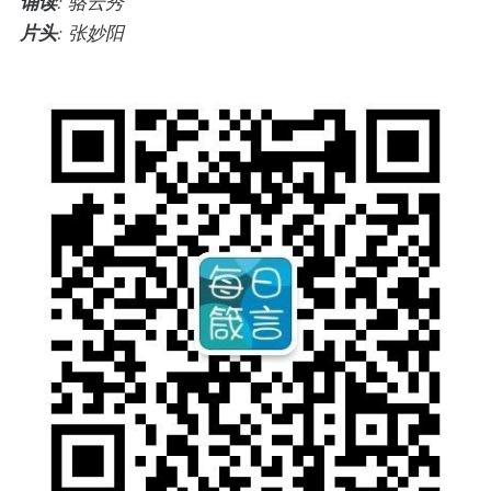
诵读
: 骆云秀
片头
: 张妙阳