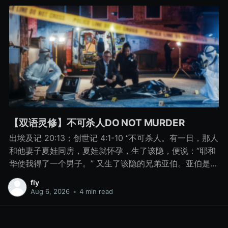
【双语灵修】不可杀人DO NOT MURDER
出埃及记 20:13；创世记 4:1-10 “不可杀人。有一日，那人
和他妻子夏娃同房，夏娃就怀孕，生了该隐，便说：“耶和
华使我得了一个男子。” 又生了该隐的兄弟亚伯。亚伯是牧
羊的，该隐是种地的。 有一日，该隐拿地里的出产为供物
fly
献给耶和华， 亚伯也将他羊群中头生的和羊的脂油献上。
Aug 6, 2026
•
4 min read
耶和华看中了亚伯和他的供物， 只是看不中该隐和他的供
物。该隐就大大地发怒，变了脸色。 耶和华对该隐说：“你
为什么发怒呢？你为什么变了脸色呢？ 你若行得好，岂不