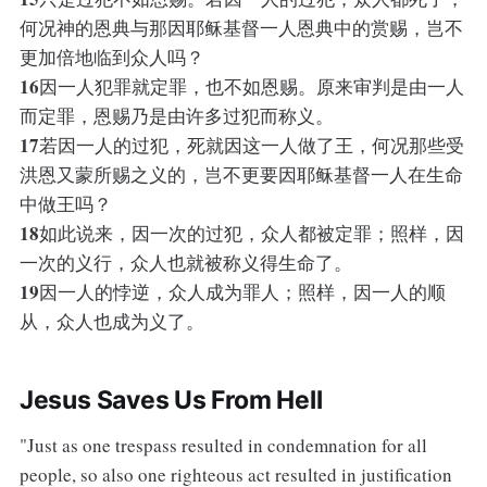
何况神的恩典与那因耶稣基督一人恩典中的赏赐，岂不
更加倍地临到众人吗？
16
因一人犯罪就定罪，也不如恩赐。原来审判是由一人
而定罪，恩赐乃是由许多过犯而称义。
17
若因一人的过犯，死就因这一人做了王，何况那些受
洪恩又蒙所赐之义的，岂不更要因耶稣基督一人在生命
中做王吗？
18
如此说来，因一次的过犯，众人都被定罪；照样，因
一次的义行，众人也就被称义得生命了。
19
因一人的悖逆，众人成为罪人；照样，因一人的顺
从，众人也成为义了。
Jesus Saves Us From Hell
"Just as one trespass resulted in condemnation for all
people, so also one righteous act resulted in justification