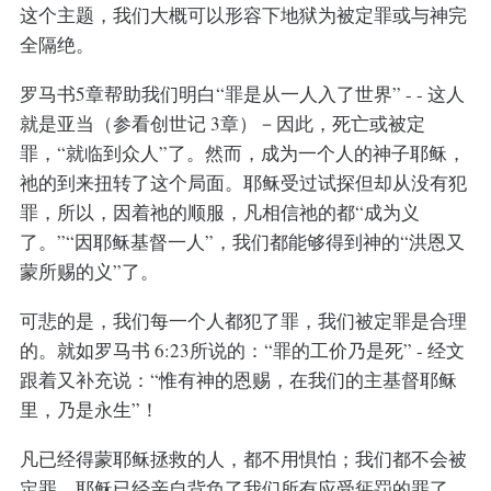
这个主题，我们大概可以形容下地狱为被定罪或与神完
全隔绝。
罗马书5章帮助我们明白“罪是从一人入了世界” - - 这人
就是亚当（参看创世记 3章）－因此，死亡或被定
罪，“就临到众人”了。然而，成为一个人的神子耶稣，
祂的到来扭转了这个局面。耶稣受过试探但却从没有犯
罪，所以，因着祂的顺服，凡相信祂的都“成为义
了。”“因耶稣基督一人”，我们都能够得到神的“洪恩又
蒙所赐的义”了。
可悲的是，我们每一个人都犯了罪，我们被定罪是合理
的。就如罗马书 6:23所说的：“罪的工价乃是死” - 经文
跟着又补充说：“惟有神的恩赐，在我们的主基督耶稣
里，乃是永生”！
凡已经得蒙耶稣拯救的人，都不用惧怕；我们都不会被
定罪，耶稣已经亲自背负了我们所有应受惩罚的罪了。