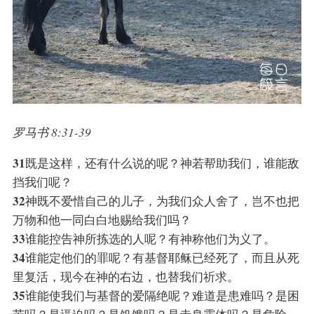
罗马书 8:31-39
31
既是这样，还有什么说的呢？神若帮助我们，谁能敌
挡我们呢？
32
神既不爱惜自己的儿子，为我们众人舍了，岂不也把
万物和他一同白白地赐给我们吗？
33
谁能控告神所拣选的人呢？有神称他们为义了。
34
谁能定他们的罪呢？有基督耶稣已经死了，而且从死
里复活，现今在神的右边，也替我们祈求。
35
谁能使我们与基督的爱隔绝呢？难道是患难吗？是困