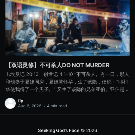
【双语灵修】不可杀人DO NOT MURDER
出埃及记 20:13；创世记 4:1-10 “不可杀人。有一日，那人
和他妻子夏娃同房，夏娃就怀孕，生了该隐，便说：“耶和
华使我得了一个男子。” 又生了该隐的兄弟亚伯。亚伯是牧
羊的，该隐是种地的。 有一日，该隐拿地里的出产为供物
fly
献给耶和华， 亚伯也将他羊群中头生的和羊的脂油献上。
Aug 6, 2026
•
4 min read
耶和华看中了亚伯和他的供物， 只是看不中该隐和他的供
物。该隐就大大地发怒，变了脸色。 耶和华对该隐说：“你
为什么发怒呢？你为什么变了脸色呢？ 你若行得好，岂不
Seeking God's Face
© 2026
蒙悦纳？你若行得不好，罪就伏在门前。它必恋慕你，你