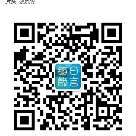
片头
: 张妙阳