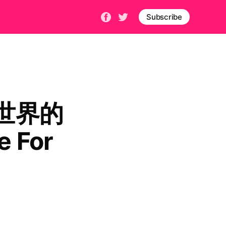
Subscribe
世界的
e For