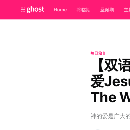
Home
将临期
圣诞期
主
每日箴言
【双
爱Jesu
The W
神的爱是广大