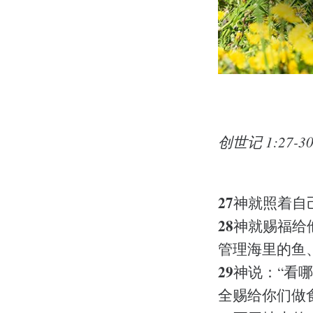
创世记 1:27-3
27
神就照着自
28
神就赐福给
管理海里的鱼
29
神说：“看
全赐给你们做