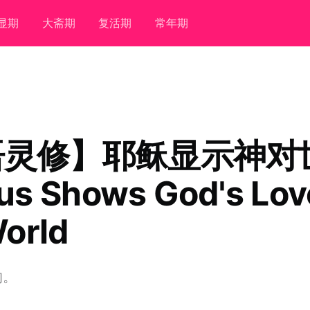
显期
大斋期
复活期
常年期
语灵修】耶稣显示神对
s Shows God's Lov
orld
的。