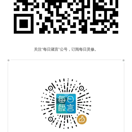
关注“每日箴言”公号，订阅每日灵修。