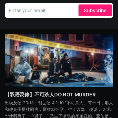
Enter your email
Subscribe
【双语灵修】不可杀人DO NOT MURDER
出埃及记 20:13；创世记 4:1-10 “不可杀人。有一日，那人
和他妻子夏娃同房，夏娃就怀孕，生了该隐，便说：“耶和
华使我得了一个男子。” 又生了该隐的兄弟亚伯。亚伯是牧