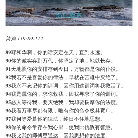
诗篇 119:89-112
89
耶和华啊，你的话安定在天，直到永远。
90
你的诚实存到万代，你坚定了地，地就长存。
91
天地照你的安排存到今日，万物都是你的仆役。
92
我若不是喜爱你的律法，早就在苦难中灭绝了。
93
我永不忘记你的训词，因你用这训词将我救活了。
94
我是属你的，求你救我，因我寻求了你的训词。
95
恶人等待我，要灭绝我，我却要揣摩你的法度。
96
我看万事尽都有限，唯有你的命令极其宽广。
97
我何等爱慕你的律法，终日不住地思想。
98
你的命令常存在我心里，使我比仇敌有智慧。
99
我比我的师傅更通达，因我思想你的法度。