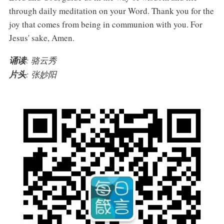
through daily meditation on your Word. Thank you for the
joy that comes from being in communion with you. For
Jesus' sake, Amen.
诵读
: 骆云秀
片头
: 张妙阳