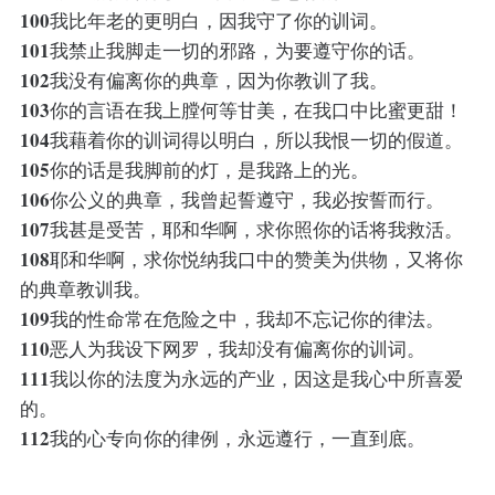
100
我比年老的更明白，因我守了你的训词。
101
我禁止我脚走一切的邪路，为要遵守你的话。
102
我没有偏离你的典章，因为你教训了我。
103
你的言语在我上膛何等甘美，在我口中比蜜更甜！
104
我藉着你的训词得以明白，所以我恨一切的假道。
105
你的话是我脚前的灯，是我路上的光。
106
你公义的典章，我曾起誓遵守，我必按誓而行。
107
我甚是受苦，耶和华啊，求你照你的话将我救活。
108
耶和华啊，求你悦纳我口中的赞美为供物，又将你
的典章教训我。
109
我的性命常在危险之中，我却不忘记你的律法。
110
恶人为我设下网罗，我却没有偏离你的训词。
111
我以你的法度为永远的产业，因这是我心中所喜爱
的。
112
我的心专向你的律例，永远遵行，一直到底。