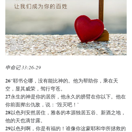
申命记 33:26-29
26
“耶书仑哪，没有能比神的。他为帮助你，乘在天
空，显其威荣，驾行穹苍。
27
永生的神是你的居所，他永久的膀臂在你以下。他在
你前面撵出仇敌，说：‘毁灭吧！’
28
以色列安然居住，雅各的本源独居五谷、新酒之地，
他的天也滴甘露。
29
以色列啊，你是有福的！谁像你这蒙耶和华所拯救的