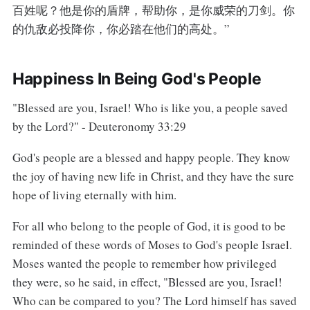
百姓呢？他是你的盾牌，帮助你，是你威荣的刀剑。你
的仇敌必投降你，你必踏在他们的高处。”
Happiness In Being God's People
"Blessed are you, Israel! Who is like you, a people saved
by the Lord?" - Deuteronomy 33:29
God's people are a blessed and happy people. They know
the joy of having new life in Christ, and they have the sure
hope of living eternally with him.
For all who belong to the people of God, it is good to be
reminded of these words of Moses to God's people Israel.
Moses wanted the people to remember how privileged
they were, so he said, in effect, "Blessed are you, Israel!
Who can be compared to you? The Lord himself has saved