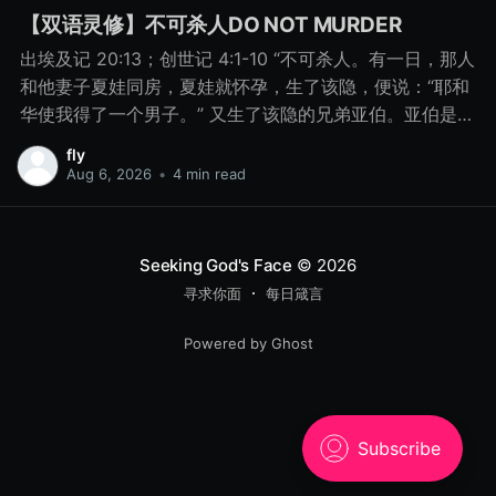
【双语灵修】不可杀人DO NOT MURDER
出埃及记 20:13；创世记 4:1-10 “不可杀人。有一日，那人
和他妻子夏娃同房，夏娃就怀孕，生了该隐，便说：“耶和
华使我得了一个男子。” 又生了该隐的兄弟亚伯。亚伯是牧
羊的，该隐是种地的。 有一日，该隐拿地里的出产为供物
fly
献给耶和华， 亚伯也将他羊群中头生的和羊的脂油献上。
Aug 6, 2026
•
4 min read
耶和华看中了亚伯和他的供物， 只是看不中该隐和他的供
物。该隐就大大地发怒，变了脸色。 耶和华对该隐说：“你
为什么发怒呢？你为什么变了脸色呢？ 你若行得好，岂不
Seeking God's Face
© 2026
蒙悦纳？你若行得不好，罪就伏在门前。它必恋慕你，你
寻求你面
每日箴言
却要制伏它。” 该隐与他兄弟亚伯说话，二人正在田间，该
隐起来打他兄弟亚伯，把他杀了。 耶和华对该隐说：“你兄
Powered by Ghost
弟亚伯在哪里？”他说：“我不知道。我岂是看守我兄弟的
吗？”耶和华说：“你做了什么事呢？你兄弟的血有声音从地
里向我哀告。 8月15日 不可杀人 “你做了什么事呢？你兄
弟的血有声音从地里向我哀告。” - 创世记