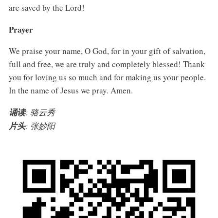
are saved by the Lord!
Prayer
We praise your name, O God, for in your gift of salvation,
full and free, we are truly and completely blessed! Thank
you for loving us so much and for making us your people.
In the name of Jesus we pray. Amen.
诵读
: 骆云秀
片头
: 张妙阳