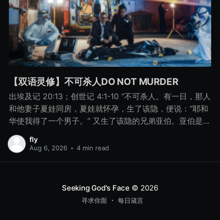
【双语灵修】不可杀人DO NOT MURDER
出埃及记 20:13；创世记 4:1-10 “不可杀人。有一日，那人
和他妻子夏娃同房，夏娃就怀孕，生了该隐，便说：“耶和
华使我得了一个男子。” 又生了该隐的兄弟亚伯。亚伯是牧
羊的，该隐是种地的。 有一日，该隐拿地里的出产为供物
fly
献给耶和华， 亚伯也将他羊群中头生的和羊的脂油献上。
Aug 6, 2026
•
4 min read
耶和华看中了亚伯和他的供物， 只是看不中该隐和他的供
物。该隐就大大地发怒，变了脸色。 耶和华对该隐说：“你
为什么发怒呢？你为什么变了脸色呢？ 你若行得好，岂不
Seeking God's Face
© 2026
蒙悦纳？你若行得不好，罪就伏在门前。它必恋慕你，你
寻求你面
每日箴言
却要制伏它。” 该隐与他兄弟亚伯说话，二人正在田间，该
隐起来打他兄弟亚伯，把他杀了。 耶和华对该隐说：“你兄