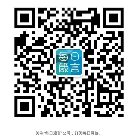
关注“每日箴言”公号，订阅每日灵修。