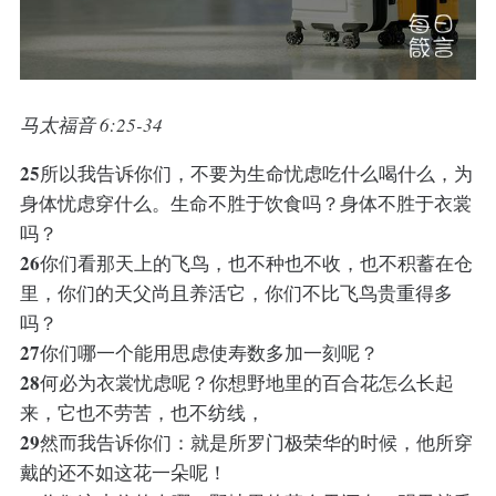
马太福音 6:25-34
25
所以我告诉你们，不要为生命忧虑吃什么喝什么，为
身体忧虑穿什么。生命不胜于饮食吗？身体不胜于衣裳
吗？
26
你们看那天上的飞鸟，也不种也不收，也不积蓄在仓
里，你们的天父尚且养活它，你们不比飞鸟贵重得多
吗？
27
你们哪一个能用思虑使寿数多加一刻呢？
28
何必为衣裳忧虑呢？你想野地里的百合花怎么长起
来，它也不劳苦，也不纺线，
29
然而我告诉你们：就是所罗门极荣华的时候，他所穿
戴的还不如这花一朵呢！