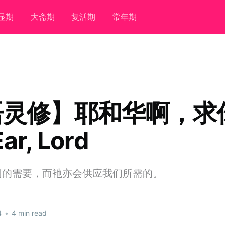
显期
大斋期
复活期
常年期
语灵修】耶和华啊，求
ar, Lord
切的需要，而衪亦会供应我们所需的。
4
•
4 min read