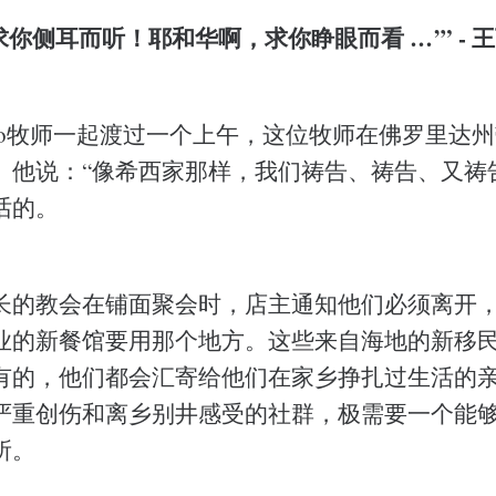
你侧耳而听！耶和华啊，求你睁眼而看 …’” - 王下 
lto牧师一起渡过一个上午，这位牧师在佛罗里达
。他说：“像希西家那样，我们祷告、祷告、又祷
话的。
长的教会在铺面聚会时，店主通知他们必须离开
业的新餐馆要用那个地方。这些来自海地的新移
有的，他们都会汇寄给他们在家乡挣扎过生活的
严重创伤和离乡别井感受的社群，极需要一个能
所。