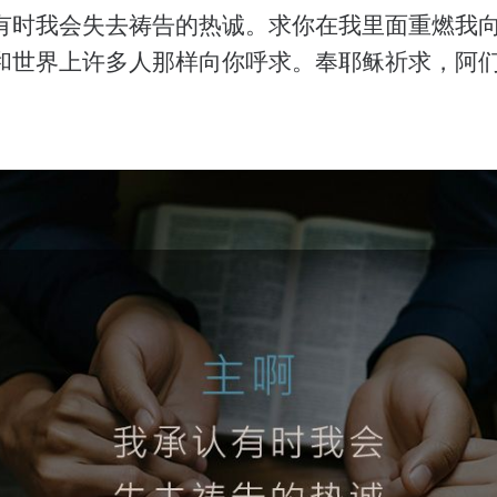
有时我会失去祷告的热诚。求你在我里面重燃我
和世界上许多人那样向你呼求。奉耶稣祈求，阿