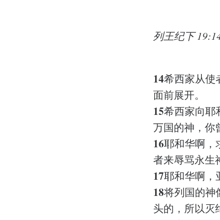
列王纪下 19:14
14
希西家从使
面前展开。
15
希西家向耶
万国的神，你
16
耶和华啊，
者来辱骂永生
17
耶和华啊，
18
将列国的神
头的，所以灭