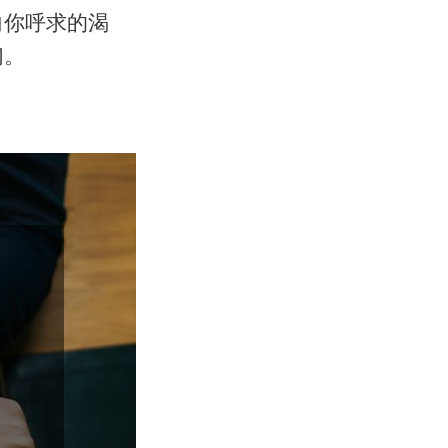
向你呼求的渴
们。