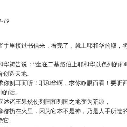
-19
者手里接过书信来，看完了，就上耶和华的殿，
和华祷告说：“坐在二基路伯上耶和华以色列的神
曾创造天地。
求你侧耳而听！耶和华啊，求你睁眼而看！要听
神的话。
亚述诸王果然使列国和列国之地变为荒凉，
像都扔在火里，因为它本不是神，乃是人手所造
绝它。