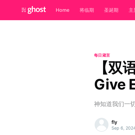
Home
将临期
圣诞期
主
每日箴言
【双
Give E
神知道我们一
fly
Sep 6, 202