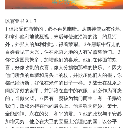
以赛亚书 9:1-7
1 但那受过痛苦的，必不再见幽暗。从前神使西布伦地
和拿弗他利地被藐视，末后却使这沿海的路，约旦河
外，外邦人的加利利地，得着荣耀。 2在黑暗中行走的
百姓看见了大光，住在死荫之地的人有光照耀他们。 3
你使这国民繁多，加增他们的喜乐。他们在你面前欢
喜，好像收割的欢喜，像人分掳物那样的快乐。 4 因为
他们所负的重轭和肩头上的杖，并欺压他们人的棍，你
都已经折断，好像在米甸的日子一样。 5 战士在乱杀之
间所穿戴的盔甲，并那滚在血中的衣服，都必作为可烧
的，当做火柴。 6 因有一婴孩为我们而生，有一子赐给
我们，政权必担在他的肩头上。他名称为奇妙、策士、
全能的神、永在的父、和平的君。 7 他的政权与平安必
加增无穷，他必在大卫的宝座上治理他的国，以公平、