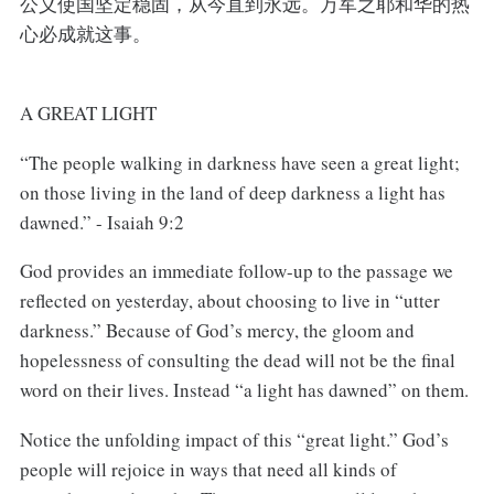
公义使国坚定稳固，从今直到永远。万军之耶和华的热
心必成就这事。
A GREAT LIGHT
“The people walking in darkness have seen a great light;
on those living in the land of deep darkness a light has
dawned.” - Isaiah 9:2
God provides an immediate follow-up to the passage we
reflected on yesterday, about choosing to live in “utter
darkness.” Because of God’s mercy, the gloom and
hopelessness of consulting the dead will not be the final
word on their lives. Instead “a light has dawned” on them.
Notice the unfolding impact of this “great light.” God’s
people will rejoice in ways that need all kinds of