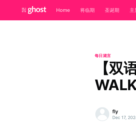
Home
将临期
圣诞期
主
每日箴言
【双
WALKI
fly
Dec 17, 202