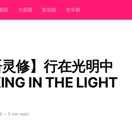
显期
大斋期
复活期
常年期
语灵修】行在光明中
NG IN THE LIGHT
4
•
5 min read