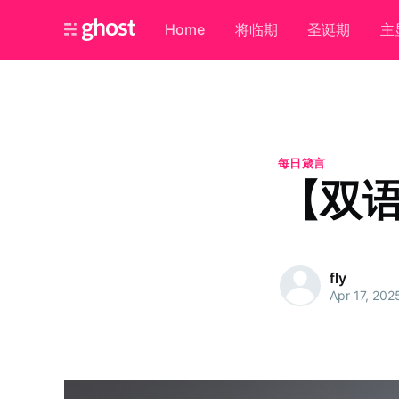
Home
将临期
圣诞期
主
每日箴言
【双语
fly
Apr 17, 202