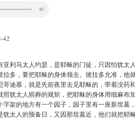
-42
有亚利马太人约瑟，是耶稣的门徒，只因怕犹太
彼拉多，要把耶稣的身体领去。彼拉多允准，他
尼哥迪慕，就是先前夜里去见耶稣的，带着没药
就照犹太人殡葬的规矩，把耶稣的身体用细麻布
十字架的地方有一个园子，园子里有一座新坟墓
是犹太人的预备日，又因那坟墓近，他们就把耶