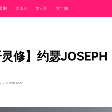
显期
大斋期
复活期
常年期
灵修】约瑟JOSEPH
5
•
5 min read