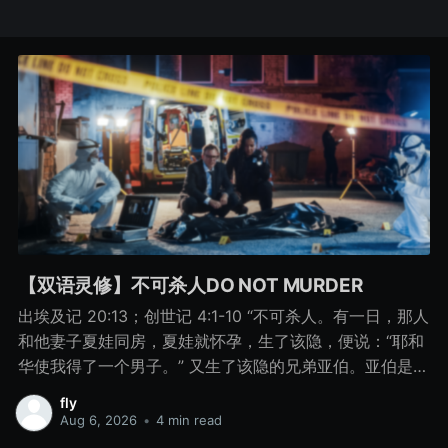
【双语灵修】不可杀人DO NOT MURDER
出埃及记 20:13；创世记 4:1-10 “不可杀人。有一日，那人
和他妻子夏娃同房，夏娃就怀孕，生了该隐，便说：“耶和
华使我得了一个男子。” 又生了该隐的兄弟亚伯。亚伯是牧
羊的，该隐是种地的。 有一日，该隐拿地里的出产为供物
fly
献给耶和华， 亚伯也将他羊群中头生的和羊的脂油献上。
Aug 6, 2026
•
4 min read
耶和华看中了亚伯和他的供物， 只是看不中该隐和他的供