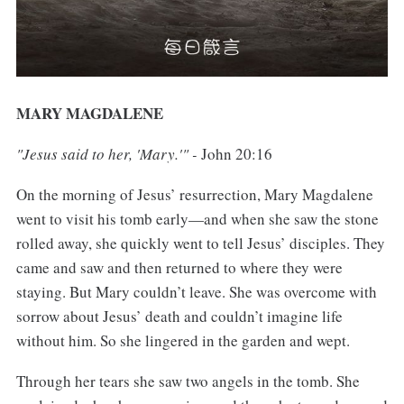
MARY MAGDALENE
"Jesus said to her, 'Mary.'" -
John 20:16
On the morning of Jesus’ resurrection, Mary Magdalene
went to visit his tomb early—and when she saw the stone
rolled away, she quickly went to tell Jesus’ disciples. They
came and saw and then returned to where they were
staying. But Mary couldn’t leave. She was overcome with
sorrow about Jesus’ death and couldn’t imagine life
without him. So she lingered in the garden and wept.
Through her tears she saw two angels in the tomb. She