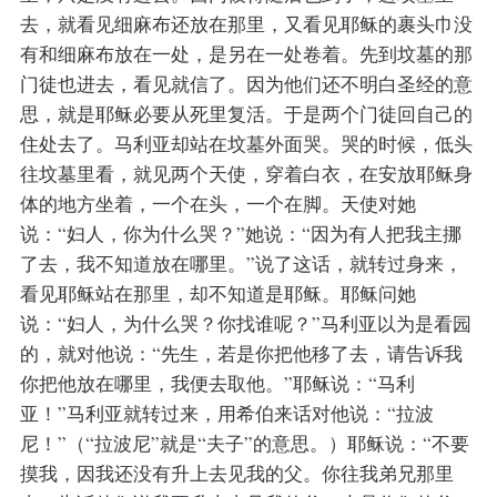
去，就看见细麻布还放在那里，又看见耶稣的裹头巾没
有和细麻布放在一处，是另在一处卷着。先到坟墓的那
门徒也进去，看见就信了。因为他们还不明白圣经的意
思，就是耶稣必要从死里复活。于是两个门徒回自己的
住处去了。马利亚却站在坟墓外面哭。哭的时候，低头
往坟墓里看，就见两个天使，穿着白衣，在安放耶稣身
体的地方坐着，一个在头，一个在脚。天使对她
说：“妇人，你为什么哭？”她说：“因为有人把我主挪
了去，我不知道放在哪里。”说了这话，就转过身来，
看见耶稣站在那里，却不知道是耶稣。耶稣问她
说：“妇人，为什么哭？你找谁呢？”马利亚以为是看园
的，就对他说：“先生，若是你把他移了去，请告诉我
你把他放在哪里，我便去取他。”耶稣说：“马利
亚！”马利亚就转过来，用希伯来话对他说：“拉波
尼！”（“拉波尼”就是“夫子”的意思。）耶稣说：“不要
摸我，因我还没有升上去见我的父。你往我弟兄那里