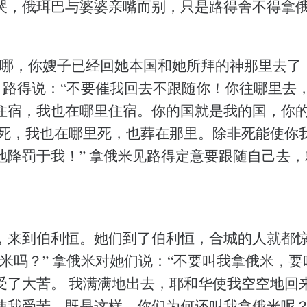
哭，俄珥巴与婆婆亲嘴而别，只是路得舍不得拿
看哪，你嫂子已经回她本国和她所拜的神那里去了
” 路得说：“不要催我回去不跟随你！你往哪里去
住宿，我也在哪里住宿。你的国就是我的国，你
里死，我也在哪里死，也葬在那里。除非死能使你
地降罚于我！” 拿俄米见路得定意要跟随自己去
，来到伯利恒。她们到了伯利恒，合城的人就都
俄米吗？” 拿俄米对她们说：“不要叫我拿俄米，
受了大苦。 我满满地出去，耶和华使我空空地回
使我受苦。既是这样，你们为何还叫我拿俄米呢？