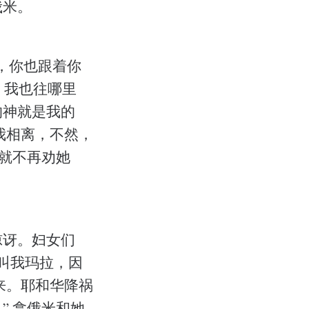
俄米。
，你也跟着你
，我也往哪里
的神就是我的
我相离，不然，
，就不再劝她
惊讶。妇女们
要叫我玛拉，因
来。耶和华降祸
” 拿俄米和她