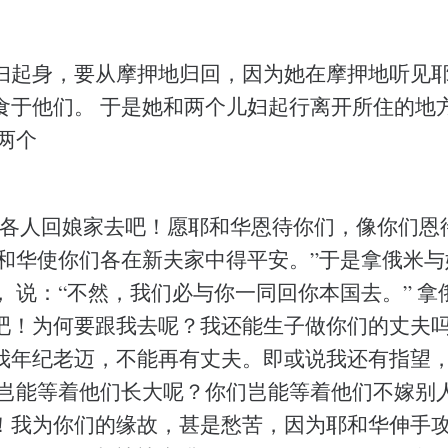
妇起身，要从摩押地归回，因为她在摩押地听见
食于他们。 于是她和两个儿妇起行离开所住的地
两个
们各人回娘家去吧！愿耶和华恩待你们，像你们恩
耶和华使你们各在新夫家中得平安。”于是拿俄米
 说：“不然，我们必与你一同回你本国去。” 拿
吧！为何要跟我去呢？我还能生子做你们的丈夫吗
我年纪老迈，不能再有丈夫。即或说我还有指望
们岂能等着他们长大呢？你们岂能等着他们不嫁别
！我为你们的缘故，甚是愁苦，因为耶和华伸手攻