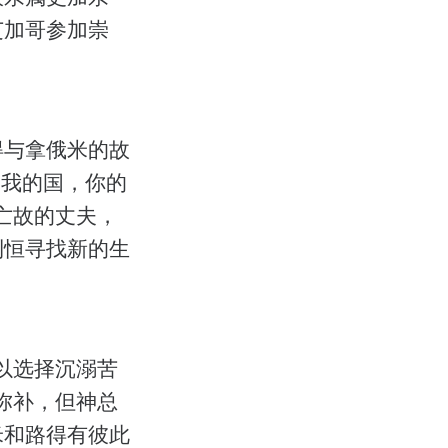
芝加哥参加崇
得与拿俄米的故
是我的国，你的
亡故的丈夫，
利恒寻找新的生
以选择沉溺苦
弥补，但神总
米和路得有彼此