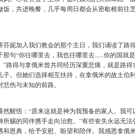
做饭，共进晚餐，几乎每周日都会从密歇根前往
蒂芬妮加入我们教会的那个主日，我们诵读了路
那句“你往哪里去，我也往哪里去......你的国就
。”路得与拿俄米曾共同经历深重悲痛，就是路得
儿子。但她们选择相互扶持，在拿俄米的故土伯
对悲伤与未知的前路。
蓦然醒悟：“原来这就是神为我预备的家人。我可
神所赐的同伴携手走向治愈。”有些丧失永远无法
遇和恩典，给予安慰、盼望和陪伴。我感恩拿俄