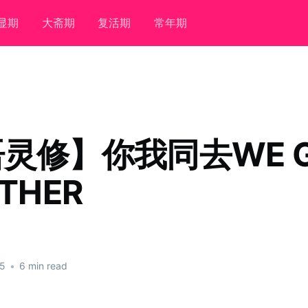
显期
大斋期
复活期
常年期
灵修】你我同去WE 
THER
25
•
6 min read