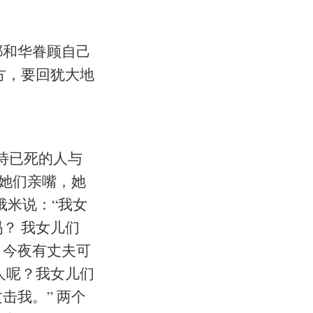
耶和华眷顾自己
方，要回犹大地
待已死的人与
与她们亲嘴，她
俄米说：“我女
？ 我女儿们
，今夜有丈夫可
人呢？我女儿们
击我。” 两个