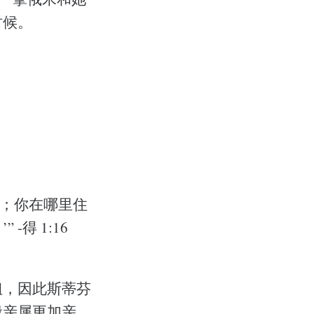
时候。
去；你在哪里住
得 1:16
姐，因此斯蒂芬
般亲属更加亲