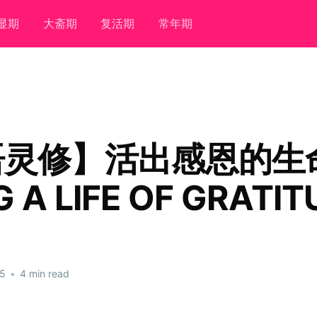
显期
大斋期
复活期
常年期
语灵修】活出感恩的生
G A LIFE OF GRATI
25
•
4 min read