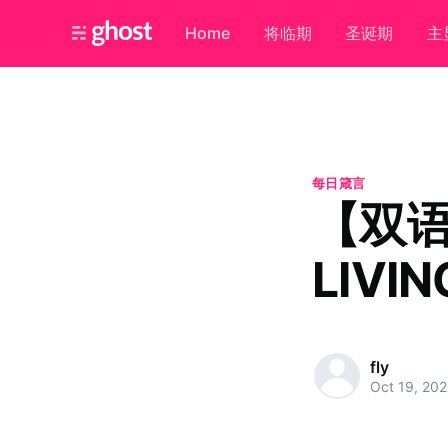
Home
将临期
圣诞期
主
每日箴言
【双
LIVIN
fly
Oct 19, 20