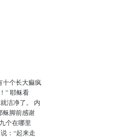
有十个长大痲疯
” 耶稣看
就洁净了。 内
耶稣脚前感谢
那九个在哪里
说：“起来走