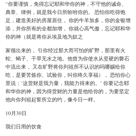
“你要谨慎，免得忘记耶和华你的神，不守他的诫命、
典章、律例，就是我今日所吩咐你的。 恐怕你吃得饱
足，建造美好的房屋居住， 你的牛羊加多，你的金银增
添，并你所有的全都加增， 你就心高气傲，忘记耶和华
你的神（就是将你从埃及地为奴之
家领出来的， 引你经过那大而可怕的旷野，那里有火
蛇、蝎子、干旱无水之地。他曾为你使水从坚硬的磐石
中流出来， 又在旷野将你列祖所不认识的吗哪赐给你
吃，是要苦炼你、试验你，叫你终久享福）， 恐怕你心
里说：‘这货财是我力量，我能力得来的。’ 你要记念耶
和华你的神，因为得货财的力量是他给你的，为要坚定
他向你列祖起誓所立的约，像今日一样。
10月30日
我们日用的饮食