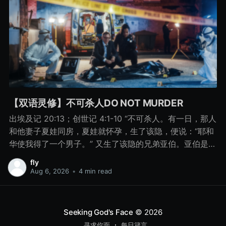
【双语灵修】不可杀人DO NOT MURDER
出埃及记 20:13；创世记 4:1-10 “不可杀人。有一日，那人
和他妻子夏娃同房，夏娃就怀孕，生了该隐，便说：“耶和
华使我得了一个男子。” 又生了该隐的兄弟亚伯。亚伯是牧
羊的，该隐是种地的。 有一日，该隐拿地里的出产为供物
fly
献给耶和华， 亚伯也将他羊群中头生的和羊的脂油献上。
Aug 6, 2026
•
4 min read
耶和华看中了亚伯和他的供物， 只是看不中该隐和他的供
物。该隐就大大地发怒，变了脸色。 耶和华对该隐说：“你
为什么发怒呢？你为什么变了脸色呢？ 你若行得好，岂不
Seeking God's Face
© 2026
蒙悦纳？你若行得不好，罪就伏在门前。它必恋慕你，你
寻求你面
每日箴言