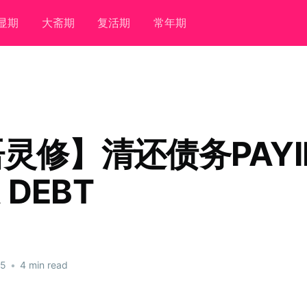
显期
大斋期
复活期
常年期
灵修】清还债务PAYI
A DEBT
25
•
4 min read