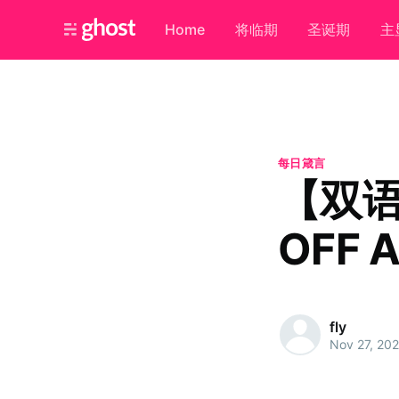
Home
将临期
圣诞期
主
每日箴言
【双语
OFF 
fly
Nov 27, 20