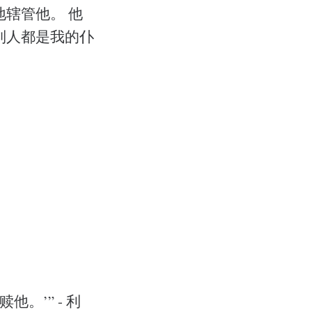
辖管他。 他
列人都是我的仆
。’” - 利