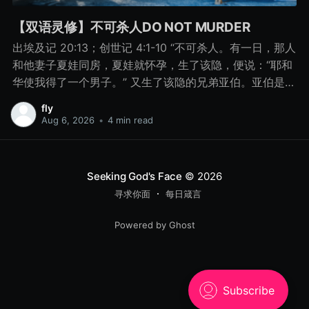
【双语灵修】不可杀人DO NOT MURDER
出埃及记 20:13；创世记 4:1-10 “不可杀人。有一日，那人
和他妻子夏娃同房，夏娃就怀孕，生了该隐，便说：“耶和
华使我得了一个男子。” 又生了该隐的兄弟亚伯。亚伯是牧
羊的，该隐是种地的。 有一日，该隐拿地里的出产为供物
fly
献给耶和华， 亚伯也将他羊群中头生的和羊的脂油献上。
Aug 6, 2026
•
4 min read
耶和华看中了亚伯和他的供物， 只是看不中该隐和他的供
物。该隐就大大地发怒，变了脸色。 耶和华对该隐说：“你
为什么发怒呢？你为什么变了脸色呢？ 你若行得好，岂不
Seeking God's Face
© 2026
蒙悦纳？你若行得不好，罪就伏在门前。它必恋慕你，你
寻求你面
每日箴言
却要制伏它。” 该隐与他兄弟亚伯说话，二人正在田间，该
隐起来打他兄弟亚伯，把他杀了。 耶和华对该隐说：“你兄
Powered by Ghost
弟亚伯在哪里？”他说：“我不知道。我岂是看守我兄弟的
吗？”耶和华说：“你做了什么事呢？你兄弟的血有声音从地
里向我哀告。 8月15日 不可杀人 “你做了什么事呢？你兄
弟的血有声音从地里向我哀告。” - 创世记