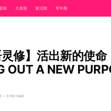
显期
大斋期
复活期
常年期
语灵修】活出新的使命
NG OUT A NEW PUR
6
•
3 min read