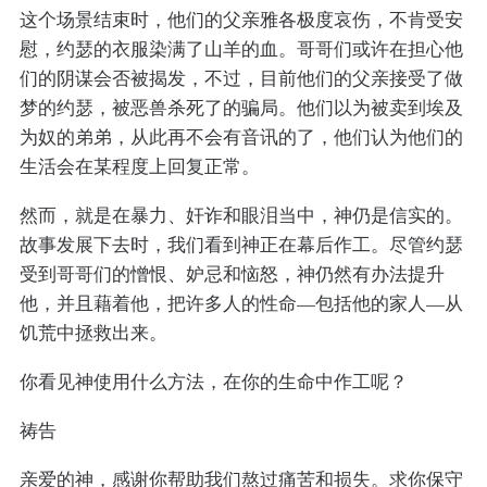
这个场景结束时，他们的父亲雅各极度哀伤，不肯受安
慰，约瑟的衣服染满了山羊的血。哥哥们或许在担心他
们的阴谋会否被揭发，不过，目前他们的父亲接受了做
梦的约瑟，被恶兽杀死了的骗局。他们以为被卖到埃及
为奴的弟弟，从此再不会有音讯的了，他们认为他们的
生活会在某程度上回复正常。
然而，就是在暴力、奸诈和眼泪当中，神仍是信实的。
故事发展下去时，我们看到神正在幕后作工。尽管约瑟
受到哥哥们的憎恨、妒忌和恼怒，神仍然有办法提升
他，并且藉着他，把许多人的性命—包括他的家人—从
饥荒中拯救出来。
你看见神使用什么方法，在你的生命中作工呢？
祷告
亲爱的神，感谢你帮助我们熬过痛苦和损失。求你保守