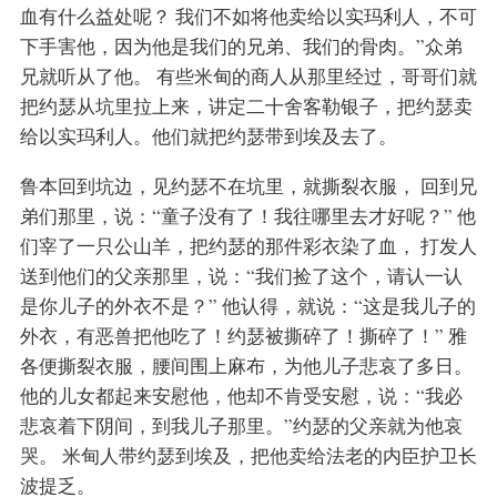
血有什么益处呢？ 我们不如将他卖给以实玛利人，不可
下手害他，因为他是我们的兄弟、我们的骨肉。”众弟
兄就听从了他。 有些米甸的商人从那里经过，哥哥们就
把约瑟从坑里拉上来，讲定二十舍客勒银子，把约瑟卖
给以实玛利人。他们就把约瑟带到埃及去了。
鲁本回到坑边，见约瑟不在坑里，就撕裂衣服， 回到兄
弟们那里，说：“童子没有了！我往哪里去才好呢？” 他
们宰了一只公山羊，把约瑟的那件彩衣染了血， 打发人
送到他们的父亲那里，说：“我们捡了这个，请认一认
是你儿子的外衣不是？” 他认得，就说：“这是我儿子的
外衣，有恶兽把他吃了！约瑟被撕碎了！撕碎了！” 雅
各便撕裂衣服，腰间围上麻布，为他儿子悲哀了多日。
他的儿女都起来安慰他，他却不肯受安慰，说：“我必
悲哀着下阴间，到我儿子那里。”约瑟的父亲就为他哀
哭。 米甸人带约瑟到埃及，把他卖给法老的内臣护卫长
波提乏。