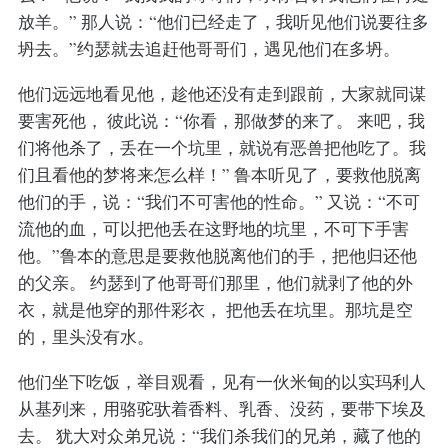
放羊。” 那人说：“他们已经走了，我听见他们说要往多
坍去。”约瑟就去追赶他哥哥们，遇见他们在多坍。
他们远远地看见他，趁他还没有走到跟前，大家就同谋
要害死他， 彼此说：“你看，那做梦的来了。 来吧，我
们将他杀了，丢在一个坑里，就说有恶兽把他吃了。我
们且看他的梦将来怎么样！” 鲁本听见了，要救他脱离
他们的手，说：“我们不可害他的性命。” 又说：“不可
流他的血，可以把他丢在这野地的坑里，不可下手害
他。”鲁本的意思是要救他脱离他们的手，把他归还他
的父亲。 约瑟到了他哥哥们那里，他们就剥了他的外
衣，就是他穿的那件彩衣， 把他丢在坑里。那坑是空
的，里头没有水。
他们坐下吃饭，举目观看，见有一伙米甸的以实玛利人
从基列来，用骆驼驮着香料、乳香、没药，要带下埃及
去。 犹大对众弟兄说：“我们杀我们的兄弟，藏了他的