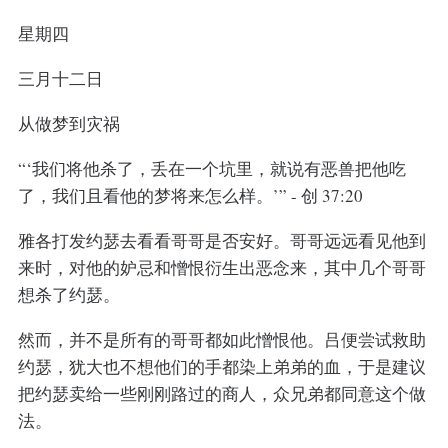
星期四
三月十二日
从做梦到灾祸
“‘我们将他杀了，丢在一个坑里，就说有恶兽把他吃
了，我们且看他的梦将来怎么样。’” - 创 37:20
雅各打发约瑟去看看哥哥是否安好。哥哥远远看见他到
来时，对他的妒忌和憎恨衍生出恶念来，其中几个哥哥
想杀了约瑟。
然而，并不是所有的哥哥都如此憎恨他。吕便尝试救助
约瑟，犹大也不想他们的手都染上弟弟的血，于是建议
把约瑟卖给一些刚刚路过的商人，众兄弟都同意这个做
法。