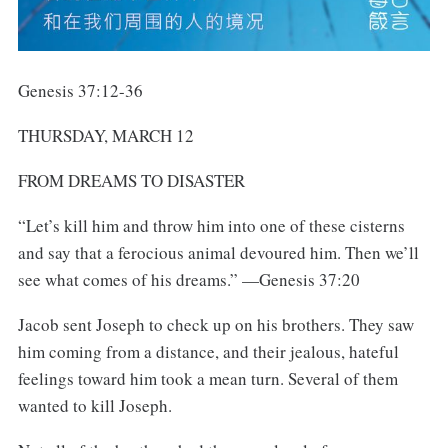
Genesis 37:12-36
THURSDAY, MARCH 12
FROM DREAMS TO DISASTER
“Let’s kill him and throw him into one of these cisterns
and say that a ferocious animal devoured him. Then we’ll
see what comes of his dreams.” —Genesis 37:20
Jacob sent Joseph to check up on his brothers. They saw
him coming from a distance, and their jealous, hateful
feelings toward him took a mean turn. Several of them
wanted to kill Joseph.