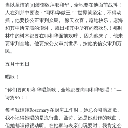
当以圣洁的[a]装饰敬拜耶和华，全地要在他面前战抖！
人在列邦中要说：“耶和华做王！”世界就坚定，不得动
摇，他要按公正审判众民。 愿天欢喜，愿地快乐，愿海
和其中所充满的澎湃， 愿田和其中所有的都欢乐！那时
林中的树木都要在耶和华面前欢呼， 因为他来了，他来
要审判全地。他要按公义审判世界，按他的信实审判万
民。
五月十五日
唱歌！
“你们要向耶和华唱新歌，全地都要向耶和华歌唱！”—
诗篇96：1
每当我婶婶Rosemary在厨房工作时，她总会引吭高歌。
我不记得她唱的是流行曲、圣诗、还是她创作的歌曲，
但她都唱得很动听。在她家与表亲们玩耍时，我肯定会