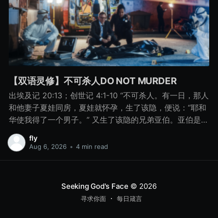
【双语灵修】不可杀人DO NOT MURDER
出埃及记 20:13；创世记 4:1-10 “不可杀人。有一日，那人
和他妻子夏娃同房，夏娃就怀孕，生了该隐，便说：“耶和
华使我得了一个男子。” 又生了该隐的兄弟亚伯。亚伯是牧
羊的，该隐是种地的。 有一日，该隐拿地里的出产为供物
fly
献给耶和华， 亚伯也将他羊群中头生的和羊的脂油献上。
Aug 6, 2026
•
4 min read
耶和华看中了亚伯和他的供物， 只是看不中该隐和他的供
物。该隐就大大地发怒，变了脸色。 耶和华对该隐说：“你
为什么发怒呢？你为什么变了脸色呢？ 你若行得好，岂不
Seeking God's Face
© 2026
蒙悦纳？你若行得不好，罪就伏在门前。它必恋慕你，你
寻求你面
每日箴言
却要制伏它。” 该隐与他兄弟亚伯说话，二人正在田间，该
隐起来打他兄弟亚伯，把他杀了。 耶和华对该隐说：“你兄