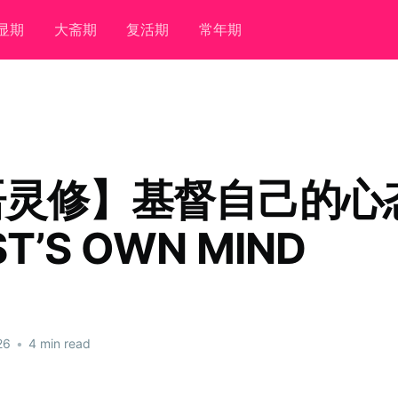
显期
大斋期
复活期
常年期
语灵修】基督自己的心
ST’S OWN MIND
26
•
4 min read