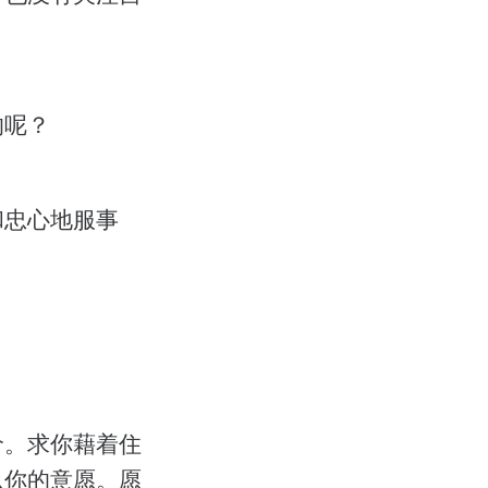
的呢？
和忠心地服事
价。求你藉着住
从你的意愿。愿