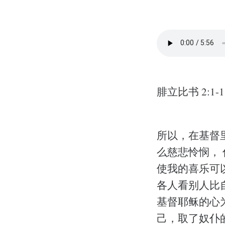
腓立比书 2:1-1
所以，在基督
么慈悲怜悯，
使我的喜乐可
各人看别人比
基督耶稣的心
己，取了奴仆