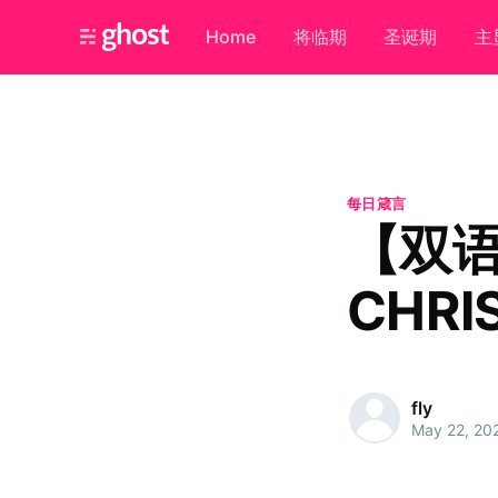
Home
将临期
圣诞期
主
每日箴言
【双
CHRI
fly
May 22, 20