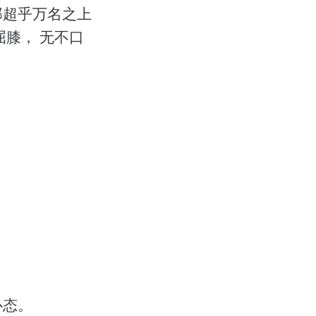
那超乎万名之上
膝， 无不口
心态。