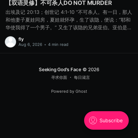
【双语灵修】不可杀人DO NOT MURDER
出埃及记 20:13；创世记 4:1-10 “不可杀人。有一日，那人
和他妻子夏娃同房，夏娃就怀孕，生了该隐，便说：“耶和
华使我得了一个男子。” 又生了该隐的兄弟亚伯。亚伯是牧
羊的，该隐是种地的。 有一日，该隐拿地里的出产为供物
fly
献给耶和华， 亚伯也将他羊群中头生的和羊的脂油献上。
Aug 6, 2026
•
4 min read
耶和华看中了亚伯和他的供物， 只是看不中该隐和他的供
物。该隐就大大地发怒，变了脸色。 耶和华对该隐说：“你
为什么发怒呢？你为什么变了脸色呢？ 你若行得好，岂不
Seeking God's Face
© 2026
蒙悦纳？你若行得不好，罪就伏在门前。它必恋慕你，你
寻求你面
每日箴言
却要制伏它。” 该隐与他兄弟亚伯说话，二人正在田间，该
隐起来打他兄弟亚伯，把他杀了。 耶和华对该隐说：“你兄
Powered by Ghost
弟亚伯在哪里？”他说：“我不知道。我岂是看守我兄弟的
吗？”耶和华说：“你做了什么事呢？你兄弟的血有声音从地
里向我哀告。 8月15日 不可杀人 “你做了什么事呢？你兄
弟的血有声音从地里向我哀告。” - 创世记