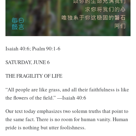
Isaiah 40:6; Psalm 90:1-6
SATURDAY, JUNE 6
THE FRAGILITY OF LIFE
“All people are like grass, and all their faithfulness is like
the flowers of the field.” —Isaiah 40:6
Our text today emphasizes two solemn truths that point to
the same fact. There is no room for human vanity. Human
pride is nothing but utter foolishness.