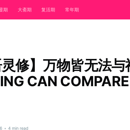
显期
大斋期
复活期
常年期
语灵修】万物皆无法与
ING CAN COMPARE
26
•
4 min read