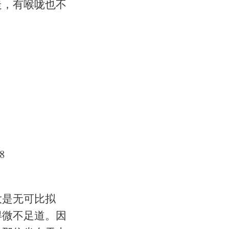
走，有喉咙也不
8
大是无可比拟
得微不足道。因