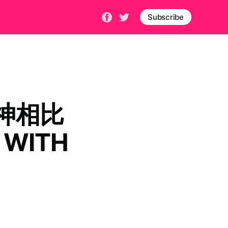
Subscribe
神相比
 WITH