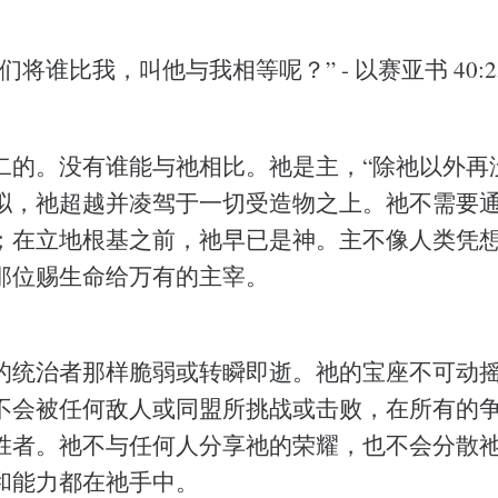
将谁比我，叫他与我相等呢？” - 以赛亚书 40:2
二的。没有谁能与祂相比。祂是主，“除祂以外再
拟，祂超越并凌驾于一切受造物之上。祂不需要
；在立地根基之前，祂早已是神。主不像人类凭
那位赐生命给万有的主宰。
的统治者那样脆弱或转瞬即逝。祂的宝座不可动
不会被任何敌人或同盟所挑战或击败，在所有的
胜者。祂不与任何人分享祂的荣耀，也不会分散
和能力都在祂手中。