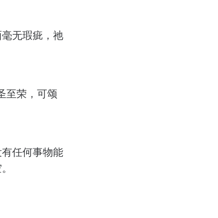
面毫无瑕疵，祂
圣至荣，可颂
没有任何事物能
空。