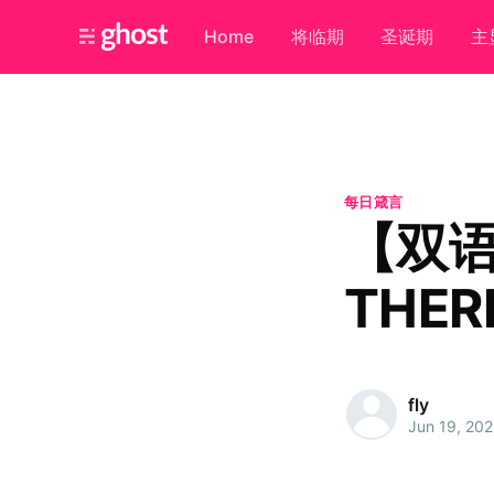
Home
将临期
圣诞期
主
每日箴言
【双
THERE
fly
Jun 19, 20