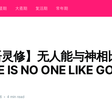
显期
大斋期
复活期
常年期
语灵修】无人能与神相
 IS NO ONE LIKE G
26
•
4 min read