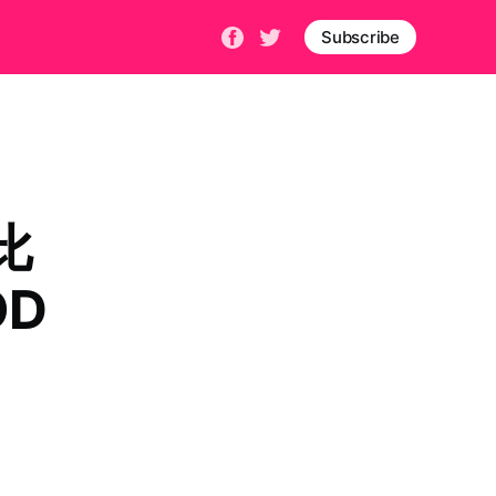
Subscribe
比
OD