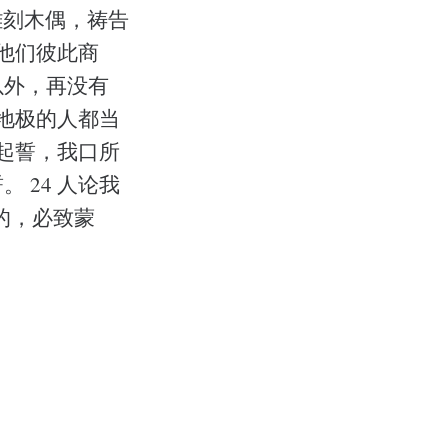
雕刻木偶，祷告
让他们彼此商
以外，再没有
 地极的人都当
己起誓，我口所
 24 人论我
的，必致蒙