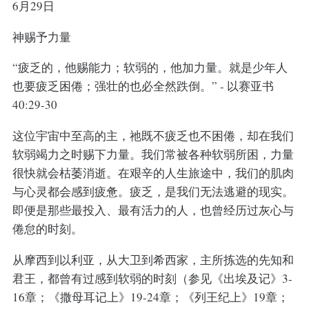
6月29日
神赐予力量
“疲乏的，他赐能力；软弱的，他加力量。就是少年人
也要疲乏困倦；强壮的也必全然跌倒。” - 以赛亚书
40:29-30
这位宇宙中至高的主，祂既不疲乏也不困倦，却在我们
软弱竭力之时赐下力量。我们常被各种软弱所困，力量
很快就会枯萎消逝。在艰辛的人生旅途中，我们的肌肉
与心灵都会感到疲惫。疲乏，是我们无法逃避的现实。
即便是那些最投入、最有活力的人，也曾经历过灰心与
倦怠的时刻。
从摩西到以利亚，从大卫到希西家，主所拣选的先知和
君王，都曾有过感到软弱的时刻（参见《出埃及记》3-
16章；《撒母耳记上》19-24章；《列王纪上》19章；