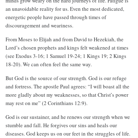
minds grow weary on the hard journeys of life. Fatigue is
an unavoidable reality for us. Even the most dedicated,
energetic people have passed through times of
discouragement and weariness.
From Moses to Elijah and from David to Hezekiah, the
Lord’s chosen prophets and kings felt weakened at times
(see Exodus 3-16; 1 Samuel 19-24; 1 Kings 19; 2 Kings
18-20). We can often feel the same way.
But God is the source of our strength. God is our refuge
and fortress. The apostle Paul agrees: “I will boast all the
more gladly about my weaknesses, so that Christ’s power
may rest on me” (2 Corinthians 12:9).
God is our sustainer, and he renews our strength when we
stumble and fall. He forgives our sins and heals our
diseases. God keeps us on our feet in the struggles of life.