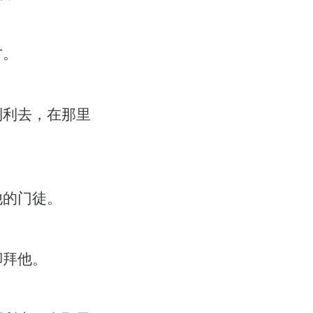
方。
利利去，在那里
他的门徒。
脚拜他。