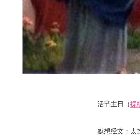
活节主日（
操
默想经文：太28: