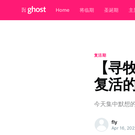
Home
将临期
圣诞期
主
复活期
【寻
复活
今天集中默想
fly
Apr 16, 202