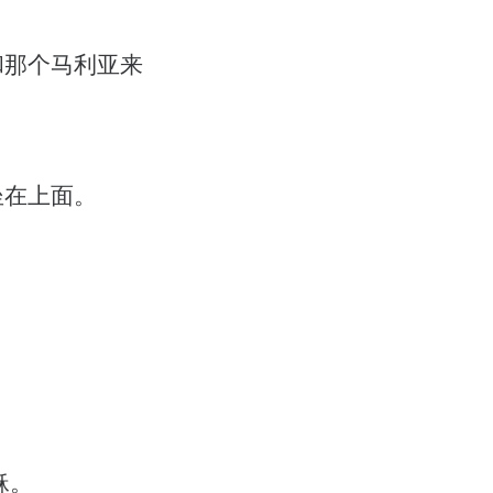
和那个马利亚来
坐在上面。
稣。