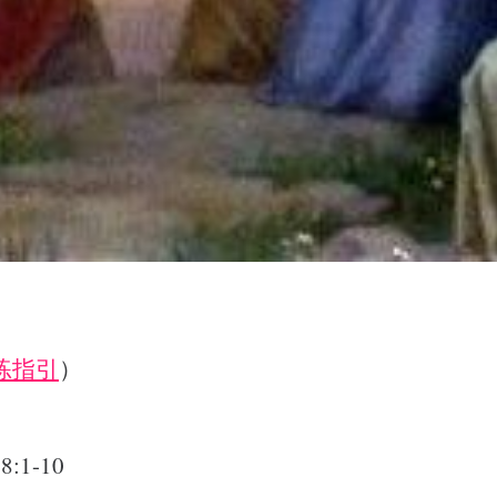
练指引
）
1-10