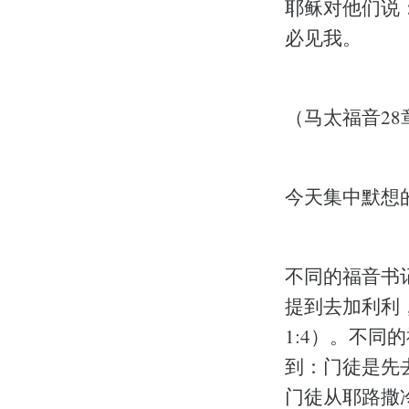
耶稣对他们说
必见我。
（马太福音28章
今天集中默想
不同的福音书
提到去加利利，
1:4）。不
到：门徒是先
门徒从耶路撒