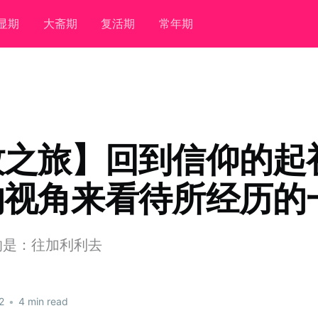
显期
大斋期
复活期
常年期
牧之旅】回到信仰的起
的视角来看待所经历的
的是：往加利利去
2
•
4 min read