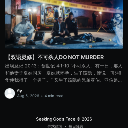
【双语灵修】不可杀人DO NOT MURDER
出埃及记 20:13；创世记 4:1-10 “不可杀人。有一日，那人
和他妻子夏娃同房，夏娃就怀孕，生了该隐，便说：“耶和
华使我得了一个男子。” 又生了该隐的兄弟亚伯。亚伯是牧
羊的，该隐是种地的。 有一日，该隐拿地里的出产为供物
fly
献给耶和华， 亚伯也将他羊群中头生的和羊的脂油献上。
Aug 6, 2026
•
4 min read
耶和华看中了亚伯和他的供物， 只是看不中该隐和他的供
物。该隐就大大地发怒，变了脸色。 耶和华对该隐说：“你
为什么发怒呢？你为什么变了脸色呢？ 你若行得好，岂不
Seeking God's Face
© 2026
蒙悦纳？你若行得不好，罪就伏在门前。它必恋慕你，你
寻求你面
每日箴言